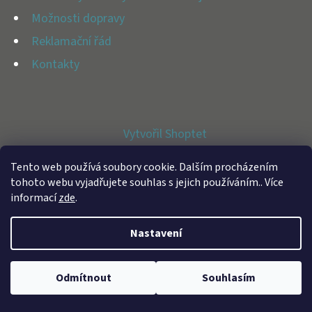
E
Možnosti dopravy
T
Reklamační řád
E
Kontakty
N
A
J
Vytvořil Shoptet
Í
Copyright 2026
BFAP STORE
. Všechna práva vyhrazena.
T
Tento web používá soubory cookie. Dalším procházením
tohoto webu vyjadřujete souhlas s jejich používáním.. Více
?
informací
zde
.
Nastavení
HLEDAT
Odmítnout
Souhlasím