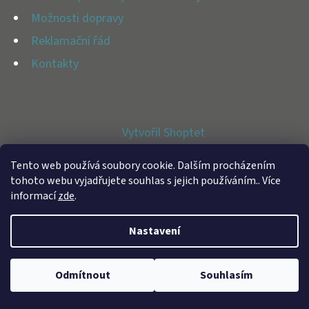
E
Možnosti dopravy
T
Reklamační řád
E
Kontakty
N
A
J
Vytvořil Shoptet
Í
Copyright 2026
BFAP STORE
. Všechna práva vyhrazena.
T
Tento web používá soubory cookie. Dalším procházením
tohoto webu vyjadřujete souhlas s jejich používáním.. Více
?
informací
zde
.
Nastavení
HLEDAT
Odmítnout
Souhlasím