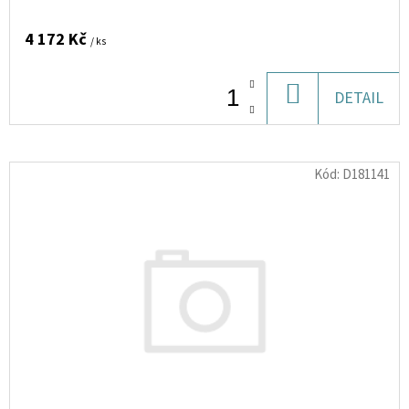
10
ML
6
4 172 Kč
/ ks
MG
154
DO
DETAIL
Kč
KOŠÍKU
Kód:
D181141