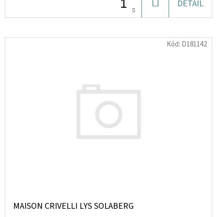
DO
DETAIL
KOŠÍKU
D
O
Kód:
D181142
P
O
R
U
Č
U
J
E
M
E
LIQUID
DEKANG
MAISON CRIVELLI LYS SOLABERG
APPLE