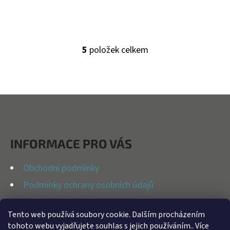
5
položek celkem
O
V
L
Á
Z
D
Á
A
P
C
INFORMACE PRO VÁS
Í
A
P
T
Obchodní podmínky
R
Í
Podmínky ochrany osobních údajů
V
K
Možnosti dopravy
Y
Tento web používá soubory cookie. Dalším procházením
Reklamační řád
tohoto webu vyjadřujete souhlas s jejich používáním.. Více
V