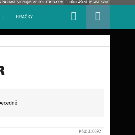
DPORA:
SERVICES@BFAP-SOLUTION.COM
REGISTROVAT
PŘIHLÁŠENÍ
Hledat
Nákupn
HRAČKY
ZNAČKY
košík
R
becedně
Následující
Kód:
310692