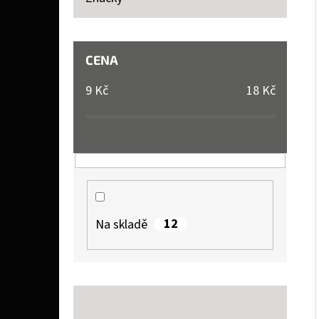
P
A
LIQUID TOP JOYETECH MENTHO 10 ML 11 MG
N
CENA
159 Kč
E
9
Kč
18
Kč
L
12
Na skladě