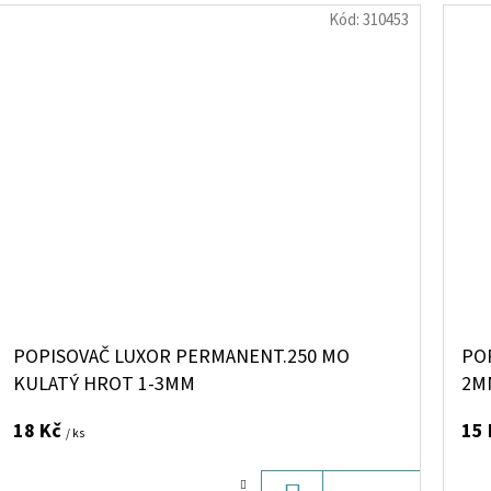
Kód:
310453
POPISOVAČ LUXOR PERMANENT.250 MO
PO
KULATÝ HROT 1-3MM
2M
18 Kč
15
/ ks