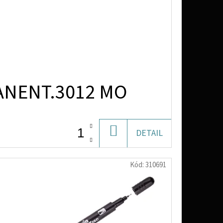
ANENT.3012 MO
DO
DETAIL
KOŠÍKU
Kód:
310691