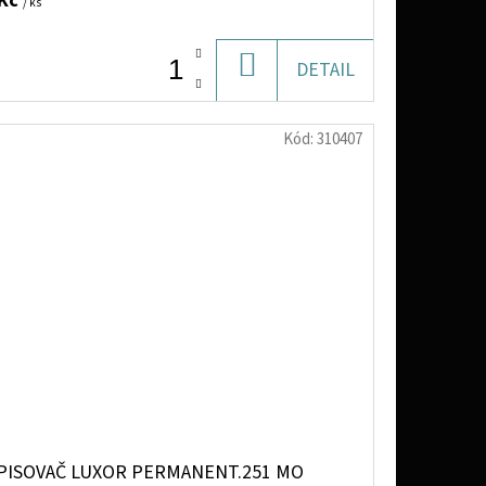
 Kč
/ ks
DO
DETAIL
KOŠÍKU
Kód:
310407
PISOVAČ LUXOR PERMANENT.251 MO