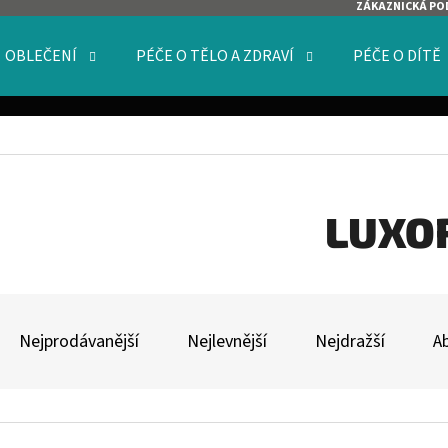
ZÁKAZNICKÁ PO
OBLEČENÍ
PÉČE O TĚLO A ZDRAVÍ
PÉČE O DÍTĚ
O POTŘEBUJETE NAJÍT?
HLEDAT
LUXO
Ř
DOPORUČUJEME
A
Nejprodávanější
Nejlevnější
Nejdražší
A
Z
E
V
N