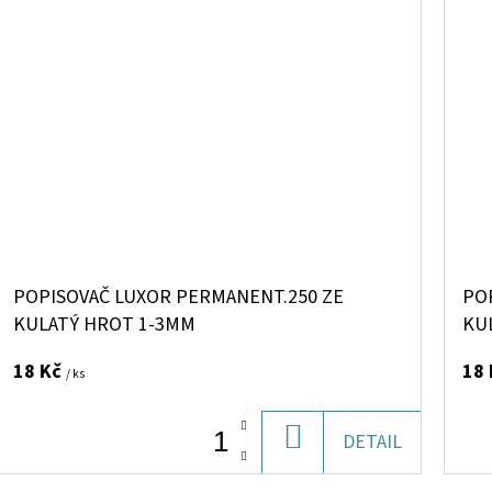
POPISOVAČ LUXOR PERMANENT.250 ZE
PO
KULATÝ HROT 1-3MM
KU
18 Kč
18
/ ks
DO
DETAIL
KOŠÍKU