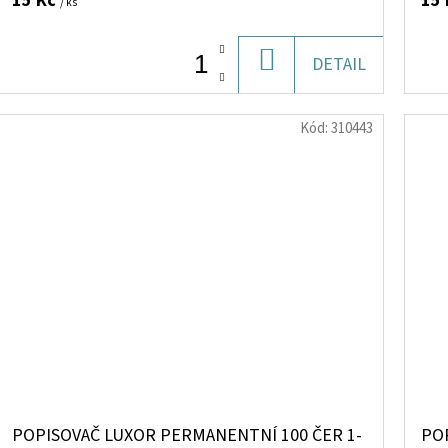
15 Kč
15
/ ks
DO
DETAIL
KOŠÍKU
Kód:
310443
POPISOVAČ LUXOR PERMANENTNÍ 100 ČER 1-
PO