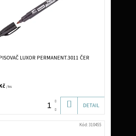
PISOVAČ LUXOR PERMANENT.3011 ČER
 Kč
/ ks
DO
DETAIL
KOŠÍKU
Kód:
310455