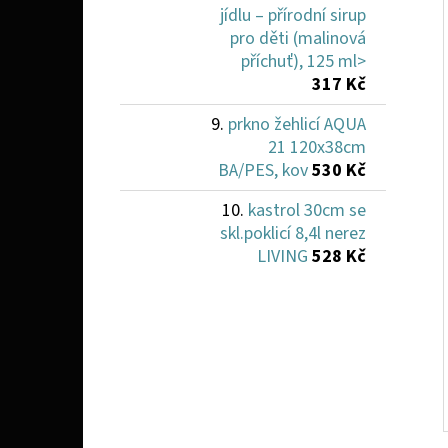
jídlu – přírodní sirup
pro děti (malinová
příchuť), 125 ml>
317 Kč
prkno žehlicí AQUA
21 120x38cm
BA/PES, kov
530 Kč
kastrol 30cm se
skl.poklicí 8,4l nerez
LIVING
528 Kč