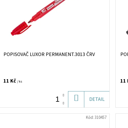
POPISOVAČ LUXOR PERMANENT.3013 ČRV
PO
11 Kč
11
/ ks
DO
DETAIL
KOŠÍKU
Kód:
310457