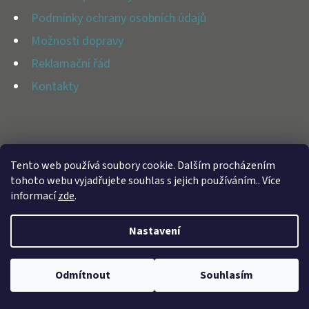
E
Í
Podmínky ochrany osobních údajů
T
Možnosti dopravy
E
Reklamační řád
N
Kontakty
A
J
Í
Vytvořil Shoptet
T
Tento web používá soubory cookie. Dalším procházením
Copyright 2026
BFAP STORE
. Všechna práva vyhrazena.
tohoto webu vyjadřujete souhlas s jejich používáním.. Více
?
informací
zde
.
Nastavení
HLEDAT
Odmítnout
Souhlasím