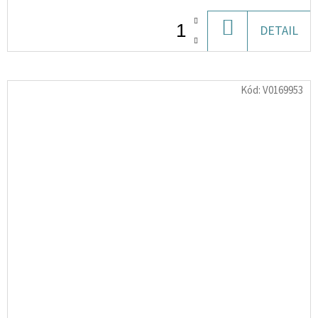
DO
DETAIL
KOŠÍKU
Kód:
V0169953