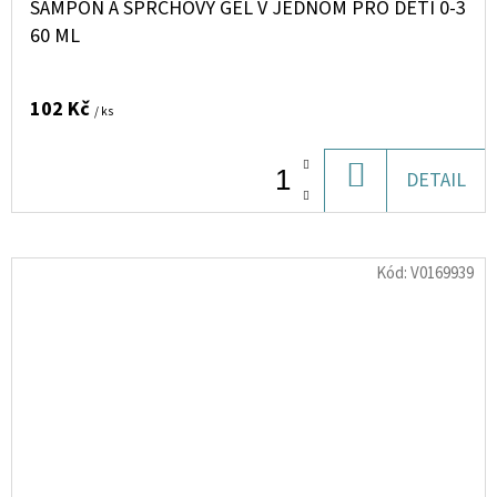
ŠAMPON A SPRCHOVÝ GEL V JEDNOM PRO DĚTI 0-3
60 ML
102 Kč
/ ks
DO
DETAIL
KOŠÍKU
Kód:
V0169939