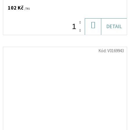
102 Kč
/ ks
DO
DETAIL
KOŠÍKU
Kód:
V0169943