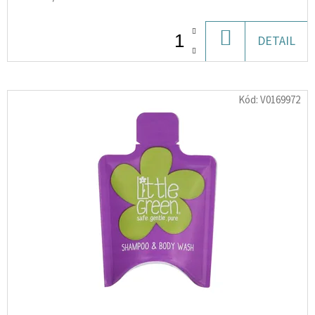
D
DO
DETAIL
O
KOŠÍKU
P
O
Kód:
V0169972
R
U
Č
U
J
E
M
E
PROTEIN
CLASSIC
PLUS