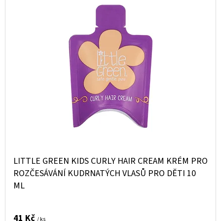
Í
E
Ý
P
T
P
R
E
I
O
N
S
D
A
P
U
J
R
K
Í
O
T
T
D
Ů
?
U
K
LITTLE GREEN KIDS CURLY HAIR CREAM KRÉM PRO
T
ROZČESÁVÁNÍ KUDRNATÝCH VLASŮ PRO DĚTI 10
ML
Ů
HLEDAT
41 Kč
/ ks