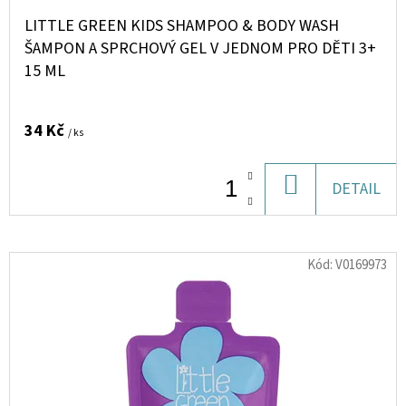
BIO
750G
LITTLE GREEN KIDS SHAMPOO & BODY WASH
ČOKOLÁDA
ŠAMPON A SPRCHOVÝ GEL V JEDNOM PRO DĚTI 3+
(PROTEINOVÁ
SMĚS)
15 ML
899
Kč
34 Kč
/ ks
DO
DETAIL
KOŠÍKU
Kód:
V0169973