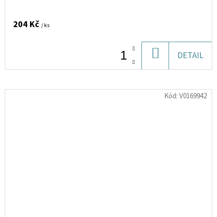
204 Kč
/ ks
DO
DETAIL
KOŠÍKU
Kód:
V0169942