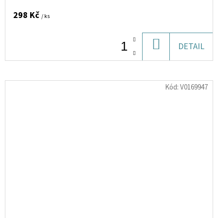
298 Kč
/ ks
DO
DETAIL
KOŠÍKU
Kód:
V0169947