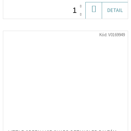
DO
DETAIL
KOŠÍKU
Kód:
V0169949