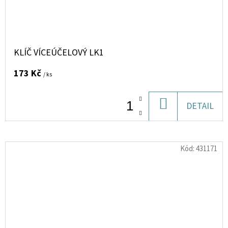
KLÍČ VÍCEÚČELOVÝ LK1
173 Kč
/ ks
DO
DETAIL
KOŠÍKU
Kód:
431171