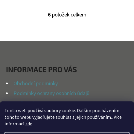
6
položek celkem
O
V
L
Á
Z
D
Á
A
P
C
INFORMACE PRO VÁS
Í
A
P
T
Obchodní podmínky
R
Í
Podmínky ochrany osobních údajů
V
K
Možnosti dopravy
Y
Tento web používá soubory cookie. Dalším procházením
Reklamační řád
tohoto webu vyjadřujete souhlas s jejich používáním.. Více
V
Kontakty
informací
zde
.
Ý