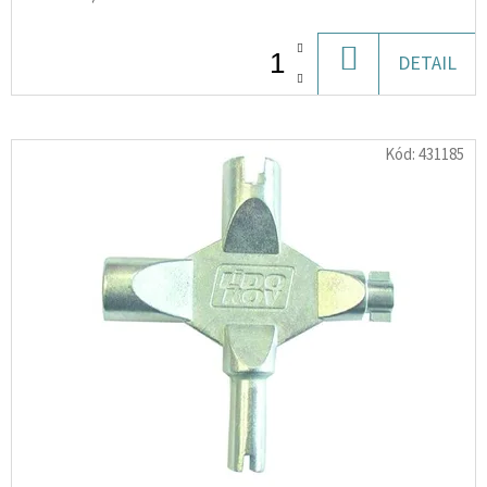
62
Kč
DO
DETAIL
KOŠÍKU
Kód:
431185