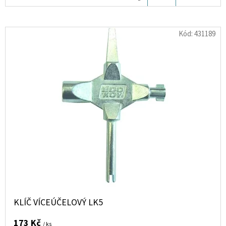
KOŠÍKU
D
Kód:
431189
O
P
O
R
U
Č
U
J
E
M
E
KLÍČ VÍCEÚČELOVÝ LK5
REVLON
CHARLIE
173 Kč
/ ks