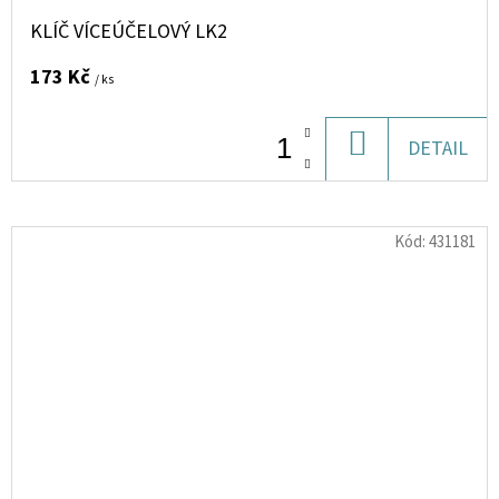
KLÍČ VÍCEÚČELOVÝ LK2
173 Kč
/ ks
DO
DETAIL
KOŠÍKU
Kód:
431181