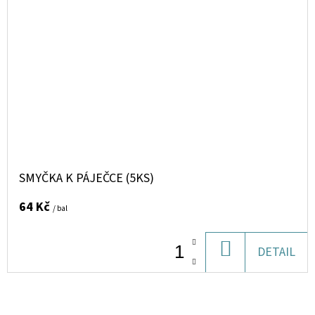
SMYČKA K PÁJEČCE (5KS)
64 Kč
/ bal
DO
DETAIL
KOŠÍKU