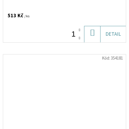
513 Kč
/ ks
DO
DETAIL
KOŠÍKU
Kód:
354181