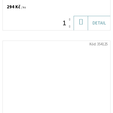
294 Kč
/ ks
DO
DETAIL
KOŠÍKU
Kód:
354125