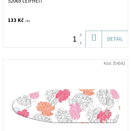
52069 LEIFHEIT
MIX
10
ML
6
133 Kč
/ ks
MG
154
Kč
DO
DETAIL
KOŠÍKU
Kód:
354542