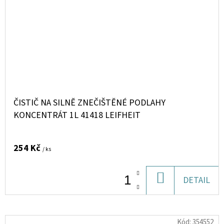
ČISTIČ NA SILNĚ ZNEČIŠTĚNÉ PODLAHY
KONCENTRÁT 1L 41418 LEIFHEIT
254 Kč
/ ks
DO
DETAIL
KOŠÍKU
Kód:
354552