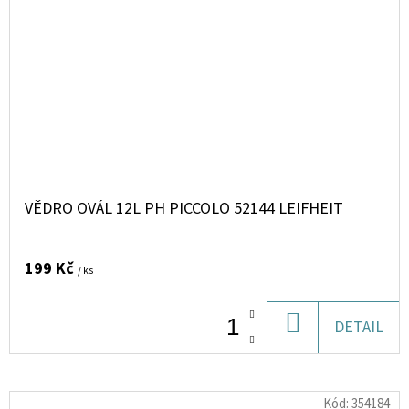
VĚDRO OVÁL 12L PH PICCOLO 52144 LEIFHEIT
199 Kč
/ ks
DO
DETAIL
KOŠÍKU
Kód:
354184