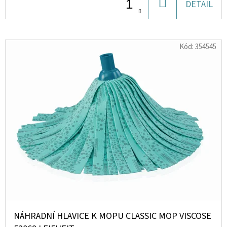
DO
DETAIL
KOŠÍKU
D
O
Kód:
354545
P
O
R
U
Č
U
J
E
M
E
LIQUID
DEKANG
NÁHRADNÍ HLAVICE K MOPU CLASSIC MOP VISCOSE
FRUIT