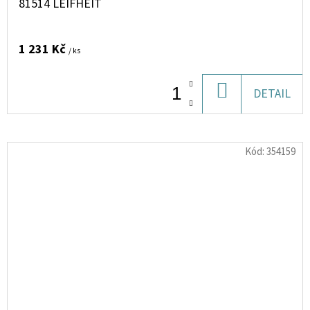
81514 LEIFHEIT
1 231 Kč
/ ks
DO
DETAIL
KOŠÍKU
Kód:
354159