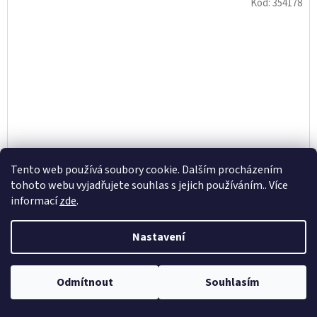
Kód:
354178
Tento web používá soubory cookie. Dalším procházením
tohoto webu vyjadřujete souhlas s jejich používáním.. Více
informací
zde
.
Nastavení
TYČ ROTAČNÍ NÁHRADNÍ K MOPU CLEAN TWIST
NEW 89114 LEIFHEIT
Odmítnout
Souhlasím
627 Kč
/ ks