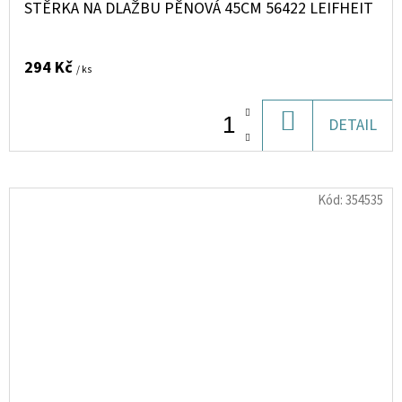
STĚRKA NA DLAŽBU PĚNOVÁ 45CM 56422 LEIFHEIT
294 Kč
/ ks
DO
DETAIL
KOŠÍKU
Kód:
354535