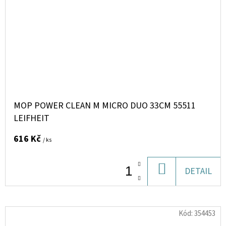
MOP POWER CLEAN M MICRO DUO 33CM 55511
LEIFHEIT
616 Kč
/ ks
DO
DETAIL
KOŠÍKU
Kód:
354453