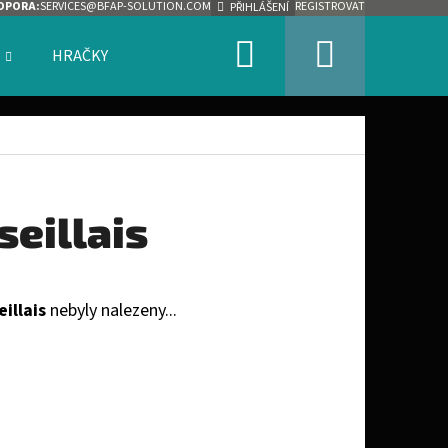
DPORA:
SERVICES@BFAP-SOLUTION.COM
REGISTROVAT
PŘIHLÁŠENÍ
Hledat
Nákupn
HRAČKY
ZNAČKY
košík
seillais
illais
nebyly nalezeny...
Následující