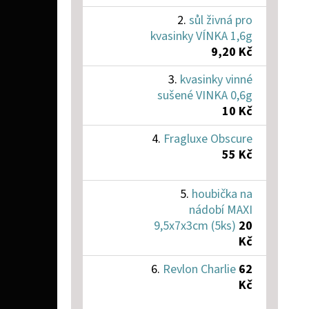
sůl živná pro
kvasinky VÍNKA 1,6g
9,20 Kč
kvasinky vinné
sušené VINKA 0,6g
10 Kč
Fragluxe Obscure
55 Kč
houbička na
nádobí MAXI
9,5x7x3cm (5ks)
20
Kč
Revlon Charlie
62
Kč