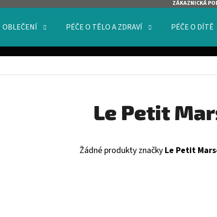
ZÁKAZNICKÁ PO
OBLEČENÍ
PÉČE O TĚLO A ZDRAVÍ
PÉČE O DÍTĚ
O POTŘEBUJETE NAJÍT?
HLEDAT
Le Petit Mar
DOPORUČUJEME
Žádné produkty značky
Le Petit Marse