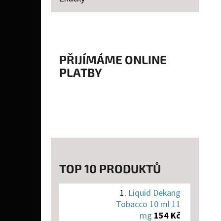
P
A
LIQUID DEKANG TOBACCO 10 ML 11 MG
N
154 Kč
E
PŘIJÍMÁME ONLINE
PLATBY
L
TOP 10 PRODUKTŮ
Liquid Dekang
Tobacco 10 ml 11
mg
154 Kč