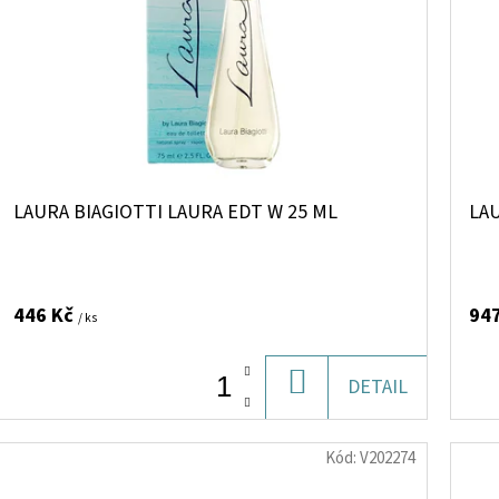
LAURA BIAGIOTTI LAURA EDT W 25 ML
LAU
446 Kč
94
/ ks
DO
DETAIL
KOŠÍKU
Kód:
V202274