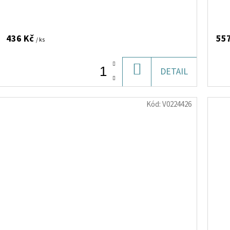
436 Kč
55
/ ks
DO
DETAIL
KOŠÍKU
Kód:
V0224426