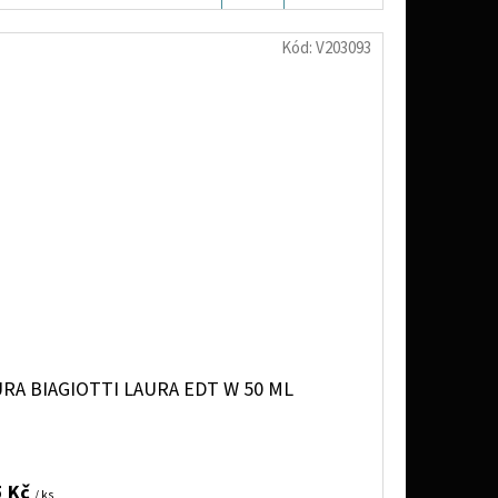
KOŠÍKU
Kód:
V203093
RA BIAGIOTTI LAURA EDT W 50 ML
5 Kč
/ ks