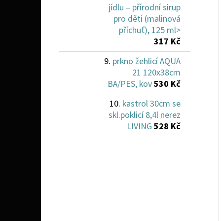
jídlu – přírodní sirup
pro děti (malinová
příchuť), 125 ml>
317 Kč
prkno žehlicí AQUA
21 120x38cm
BA/PES, kov
530 Kč
kastrol 30cm se
skl.poklicí 8,4l nerez
LIVING
528 Kč