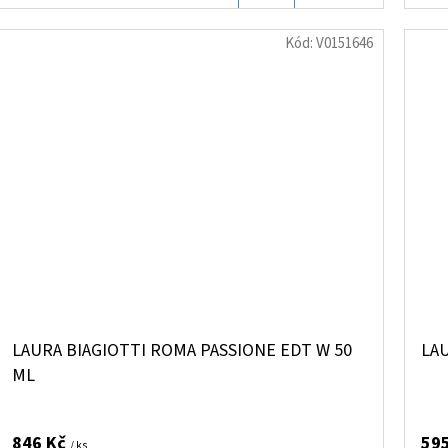
KOŠÍKU
Kód:
V0151646
LAURA BIAGIOTTI ROMA PASSIONE EDT W 50
LAU
ML
846 Kč
59
/ ks