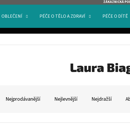
ZÁKAZNICKÁ PO
OBLEČENÍ
PÉČE O TĚLO A ZDRAVÍ
PÉČE O DÍTĚ
O POTŘEBUJETE NAJÍT?
HLEDAT
Laura Biag
Ř
DOPORUČUJEME
A
Nejprodávanější
Nejlevnější
Nejdražší
A
Z
E
V
N