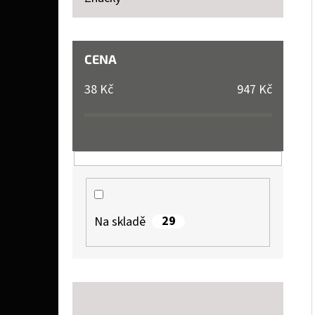
P
A
LIQUID TOP JOYETECH MENTHO 10 ML 11 MG
N
CENA
159 Kč
E
38
Kč
947
Kč
L
29
Na skladě