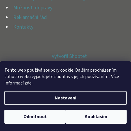
E
Možnosti dopravy
T
Reklamační řád
E
Kontakty
N
A
J
Vytvořil Shoptet
Í
Copyright 2026
BFAP STORE
. Všechna práva vyhrazena.
T
Tento web používá soubory cookie. Dalším procházením
tohoto webu vyjadřujete souhlas s jejich používáním.. Více
?
informací
zde
.
Nastavení
HLEDAT
Odmítnout
Souhlasím