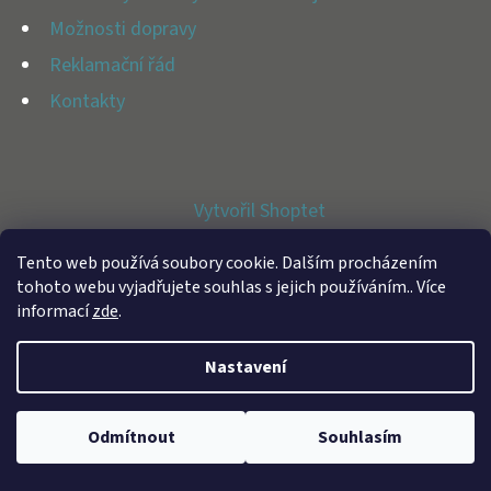
E
Možnosti dopravy
T
Reklamační řád
E
Kontakty
N
A
J
Vytvořil Shoptet
Í
Copyright 2026
BFAP STORE
. Všechna práva vyhrazena.
T
Tento web používá soubory cookie. Dalším procházením
tohoto webu vyjadřujete souhlas s jejich používáním.. Více
?
informací
zde
.
Nastavení
HLEDAT
Odmítnout
Souhlasím