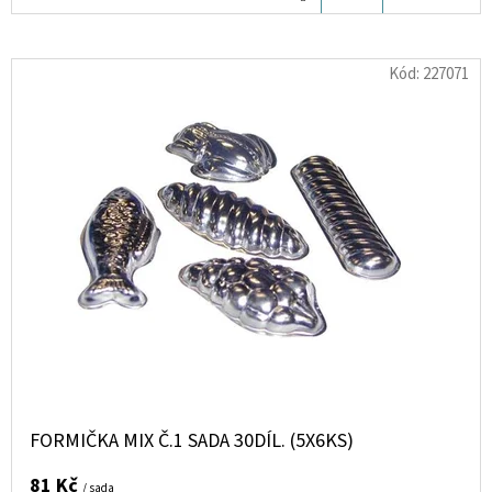
KOŠÍKU
D
Kód:
227071
O
P
O
R
U
Č
U
J
E
M
E
FORMIČKA MIX Č.1 SADA 30DÍL. (5X6KS)
AL
HARAMAIN
AMBER
81 Kč
/ sada