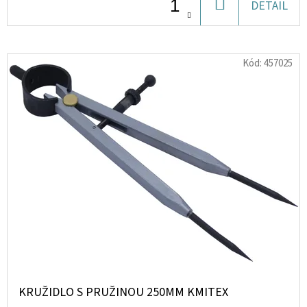
DO
DETAIL
KOŠÍKU
D
O
Kód:
457025
P
O
R
U
Č
U
J
E
M
E
LIQUID
DEKANG
KRUŽIDLO S PRUŽINOU 250MM KMITEX
WATERMELON