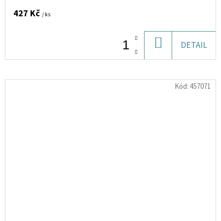
427 Kč
/ ks
DO
DETAIL
KOŠÍKU
Kód:
457071