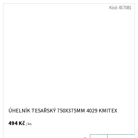
Kód:
457081
ÚHELNÍK TESAŘSKÝ 750X375MM 4029 KMITEX
494 Kč
/ ks