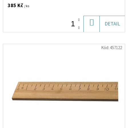
10ML
385 Kč
-
/ ks
18MG
(VODNÍ
MELOUN)
DO
DETAIL
154
KOŠÍKU
Kč
Kód:
457122