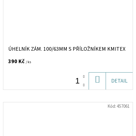
ÚHELNÍK ZÁM. 100/63MM S PŘÍLOŽNÍKEM KMITEX
390 Kč
/ ks
DO
DETAIL
KOŠÍKU
Kód:
457061