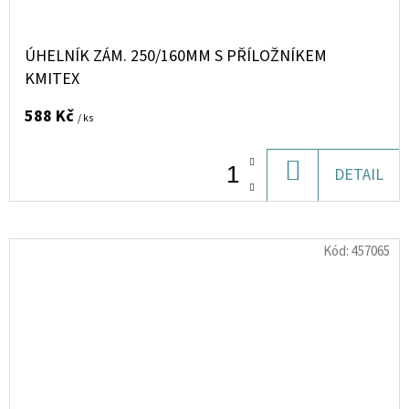
ÚHELNÍK ZÁM. 250/160MM S PŘÍLOŽNÍKEM
KMITEX
588 Kč
/ ks
DO
DETAIL
KOŠÍKU
Kód:
457065