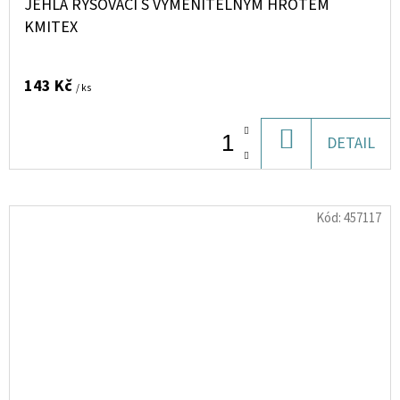
JEHLA RÝSOVACÍ S VYMĚNITELNÝM HROTEM
KMITEX
143 Kč
/ ks
DO
DETAIL
KOŠÍKU
Kód:
457117