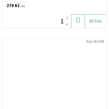
279 Kč
/ ks
DO
DETAIL
KOŠÍKU
Kód:
457109