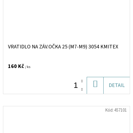
VRATIDLO NA ZÁV.OČKA 25 (M7-M9) 3054 KMITEX
160 Kč
/ ks
DO
DETAIL
KOŠÍKU
Kód:
457101