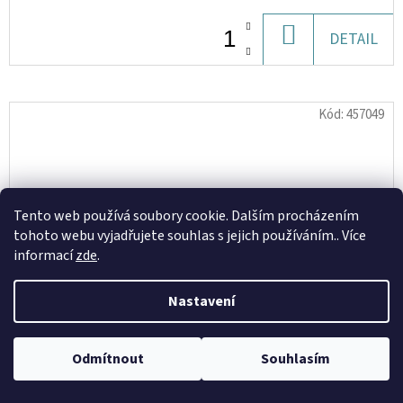
DO
DETAIL
KOŠÍKU
Kód:
457049
Tento web používá soubory cookie. Dalším procházením
tohoto webu vyjadřujete souhlas s jejich používáním.. Více
informací
zde
.
Nastavení
Odmítnout
Souhlasím