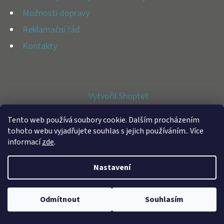
E
Možnosti dopravy
T
Reklamační řád
E
Kontakty
N
A
J
Vytvořil Shoptet
Í
Copyright 2026
BFAP STORE
. Všechna práva vyhrazena.
T
Tento web používá soubory cookie. Dalším procházením
tohoto webu vyjadřujete souhlas s jejich používáním.. Více
?
informací
zde
.
Nastavení
HLEDAT
Odmítnout
Souhlasím