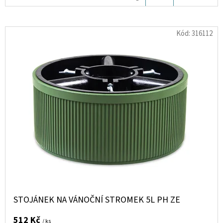
KOŠÍKU
D
Kód:
316112
O
P
O
R
U
Č
U
J
E
M
E
STOJÁNEK NA VÁNOČNÍ STROMEK 5L PH ZE
KOHOUT
VÝPUSTNÝ
K
512 Kč
/ ks