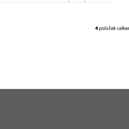
KOŠÍKU
4
položek celk
O
V
L
Á
D
A
C
Í
P
R
V
K
Y
V