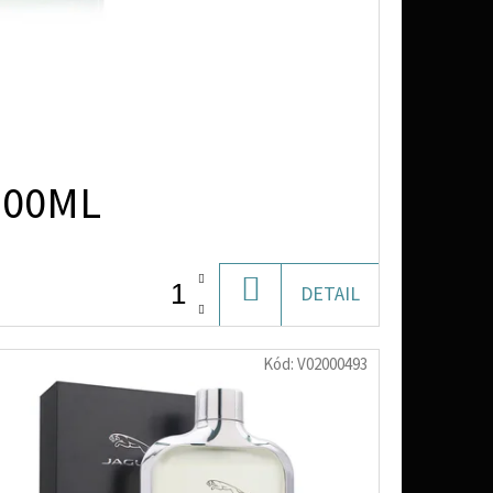
100ML
DO
DETAIL
KOŠÍKU
Kód:
V02000493