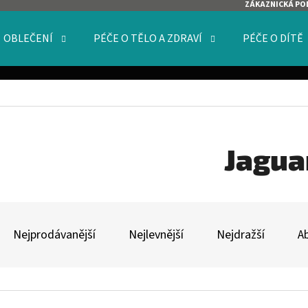
ZÁKAZNICKÁ PO
OBLEČENÍ
PÉČE O TĚLO A ZDRAVÍ
PÉČE O DÍTĚ
O POTŘEBUJETE NAJÍT?
HLEDAT
Jagua
Ř
DOPORUČUJEME
A
Nejprodávanější
Nejlevnější
Nejdražší
A
Z
E
V
N