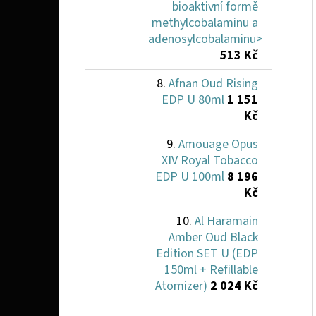
bioaktivní formě
methylcobalaminu a
adenosylcobalaminu>
513 Kč
Afnan Oud Rising
EDP U 80ml
1 151
Kč
Amouage Opus
XIV Royal Tobacco
EDP U 100ml
8 196
Kč
Al Haramain
Amber Oud Black
Edition SET U (EDP
150ml + Refillable
Atomizer)
2 024 Kč