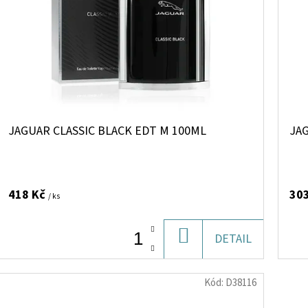
JAGUAR CLASSIC BLACK EDT M 100ML
JA
418 Kč
30
/ ks
DO
DETAIL
KOŠÍKU
Kód:
D38116