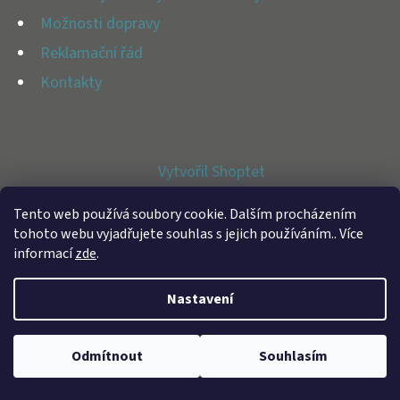
E
Možnosti dopravy
T
Reklamační řád
E
Kontakty
N
A
J
Vytvořil Shoptet
Í
Copyright 2026
BFAP STORE
. Všechna práva vyhrazena.
T
Tento web používá soubory cookie. Dalším procházením
tohoto webu vyjadřujete souhlas s jejich používáním.. Více
?
informací
zde
.
Nastavení
HLEDAT
Odmítnout
Souhlasím