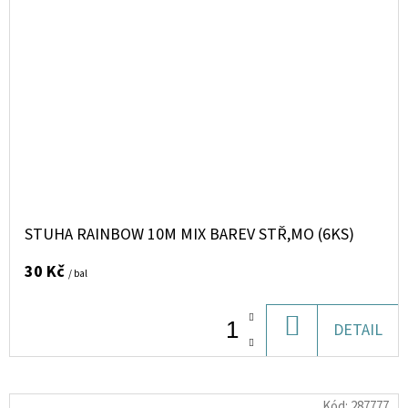
STUHA RAINBOW 10M MIX BAREV STŘ,MO (6KS)
30 Kč
/ bal
DO
DETAIL
KOŠÍKU
Kód:
287777