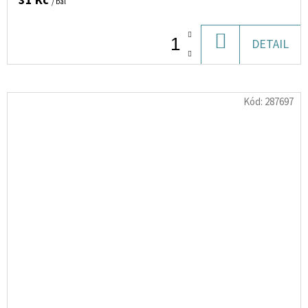
31 Kč
/ bal
DO
DETAIL
KOŠÍKU
Kód:
287697