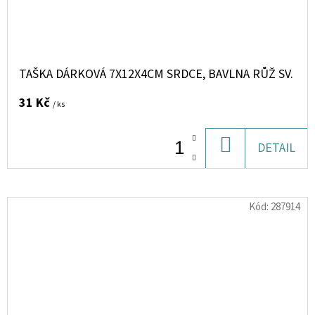
TAŠKA DÁRKOVÁ 7X12X4CM SRDCE, BAVLNA RŮŽ SV.
31 Kč
/ ks
DO
DETAIL
KOŠÍKU
Kód:
287914