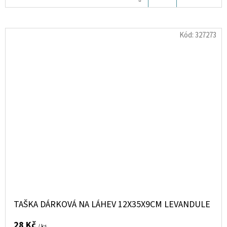
KOŠÍKU
Kód:
327273
TAŠKA DÁRKOVÁ NA LÁHEV 12X35X9CM LEVANDULE
28 Kč
/ ks