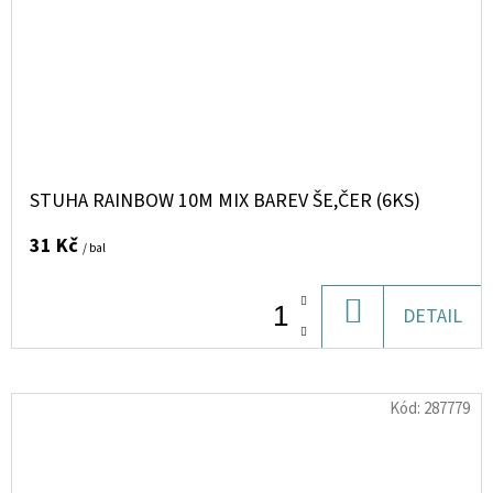
STUHA RAINBOW 10M MIX BAREV ŠE,ČER (6KS)
31 Kč
/ bal
DO
DETAIL
KOŠÍKU
Kód:
287779