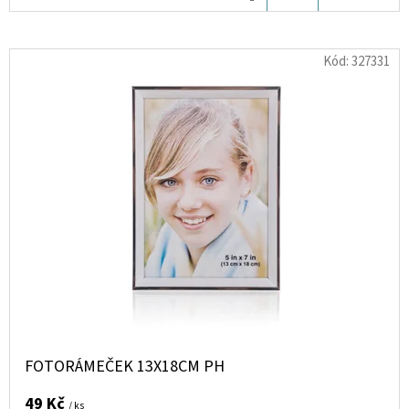
KOŠÍKU
D
Kód:
327331
O
P
O
R
U
Č
U
J
E
M
E
FOTORÁMEČEK 13X18CM PH
LIQUID
DEKANG
CHERRY
49 Kč
/ ks