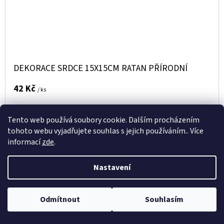
DEKORACE SRDCE 15X15CM RATAN PŘÍRODNÍ
42 Kč
/ ks
DO
Tento web používá soubory cookie. Dalším procházením
DETAIL
tohoto webu vyjadřujete souhlas s jejich používáním.. Více
KOŠÍKU
informací
zde
.
Kód:
337293
Nastavení
Odmítnout
Souhlasím