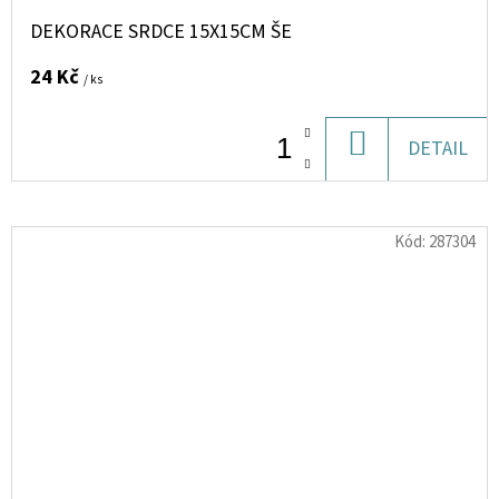
DEKORACE SRDCE 15X15CM ŠE
24 Kč
/ ks
DO
DETAIL
KOŠÍKU
Kód:
287304