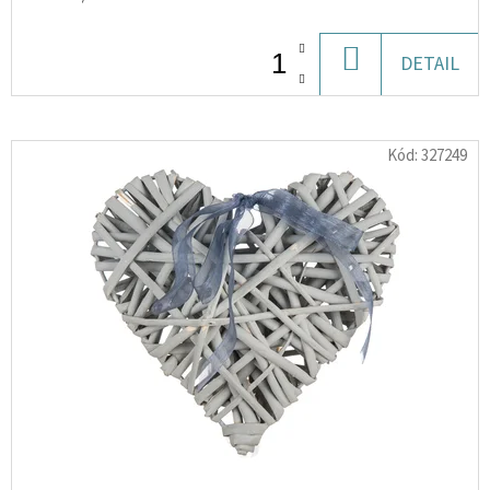
10
ML
6
DO
DETAIL
MG
KOŠÍKU
154
Kč
Kód:
327249