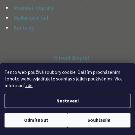
E
Možnosti dopravy
T
Reklamační řád
E
Kontakty
N
A
J
Vytvořil Shoptet
Í
Copyright 2026
BFAP STORE
. Všechna práva vyhrazena.
T
Tento web používá soubory cookie. Dalším procházením
tohoto webu vyjadřujete souhlas s jejich používáním.. Více
?
informací
zde
.
Nastavení
HLEDAT
Odmítnout
Souhlasím