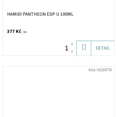
HAMIDI PANTHEON EDP U 100ML
377 Kč
/ ks
DO
DETAIL
KOŠÍKU
Kód:
V0239779