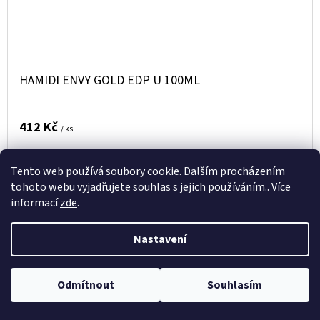
HAMIDI ENVY GOLD EDP U 100ML
412 Kč
/ ks
DO
Tento web používá soubory cookie. Dalším procházením
DETAIL
tohoto webu vyjadřujete souhlas s jejich používáním.. Více
KOŠÍKU
informací
zde
.
Kód:
V0239756
Nastavení
Odmítnout
Souhlasím