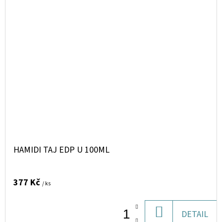
HAMIDI TAJ EDP U 100ML
377 Kč
/ ks
DO
DETAIL