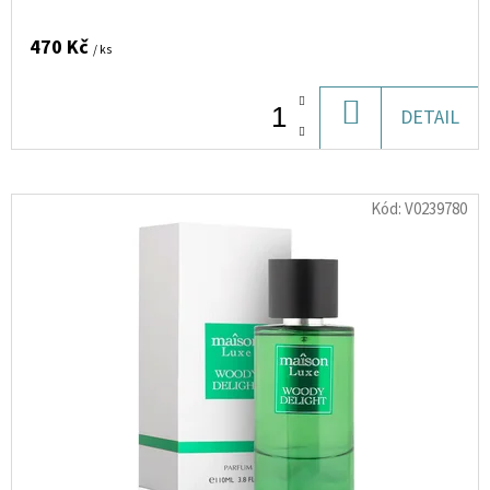
SUNLIGHT
KISS
EAU
470 Kč
/ ks
DE
TOILETTE
FOR
DO
DETAIL
WOMEN
100
KOŠÍKU
ML
323
Kód:
V0239780
Kč