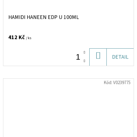
HAMIDI HANEEN EDP U 100ML
412 Kč
/ ks
DO
DETAIL
KOŠÍKU
Kód:
V0239775