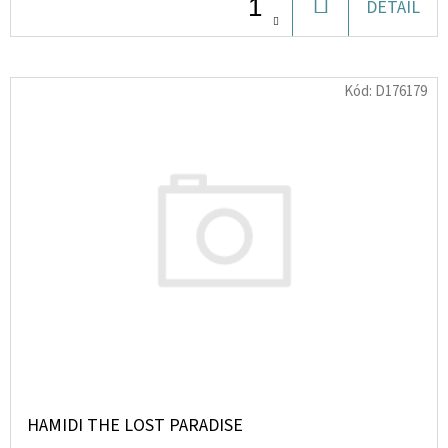
DO
DETAIL
KOŠÍKU
D
O
Kód:
D176179
P
O
R
U
Č
U
J
E
M
E
ELIZABETH
ARDEN
HAMIDI THE LOST PARADISE
SONFLOWERS