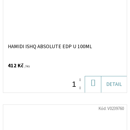
HAMIDI ISHQ ABSOLUTE EDP U 100ML
412 Kč
/ ks
DO
DETAIL
KOŠÍKU
Kód:
V0239760