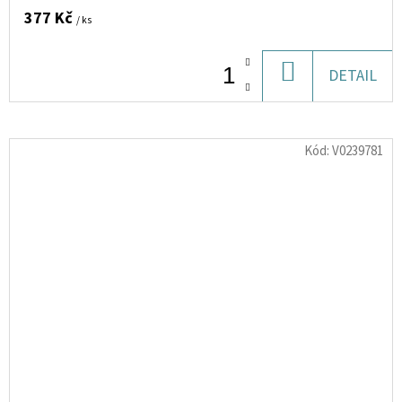
377 Kč
/ ks
DO
DETAIL
KOŠÍKU
Kód:
V0239781