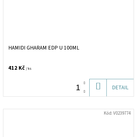
HAMIDI GHARAM EDP U 100ML
412 Kč
/ ks
DO
DETAIL
KOŠÍKU
Kód:
V0239774