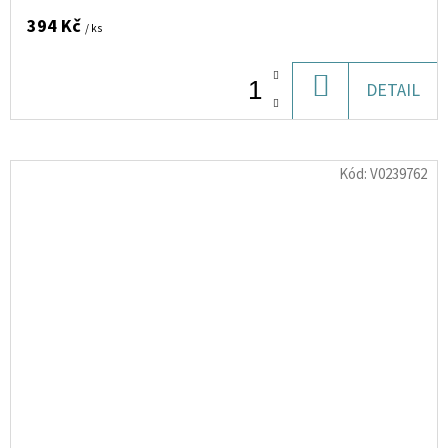
394 Kč
/ ks
DO
DETAIL
KOŠÍKU
Kód:
V0239762