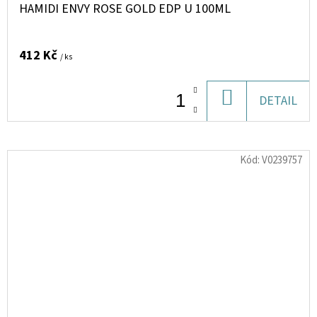
HAMIDI ENVY ROSE GOLD EDP U 100ML
412 Kč
/ ks
DO
DETAIL
KOŠÍKU
Kód:
V0239757