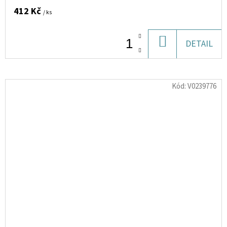
412 Kč
/ ks
DO
DETAIL
KOŠÍKU
Kód:
V0239776