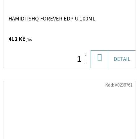
HAMIDI ISHQ FOREVER EDP U 100ML
412 Kč
/ ks
DO
DETAIL
KOŠÍKU
Kód:
V0239761