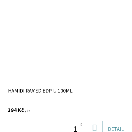
HAMIDI RAA'ED EDP U 100ML
394 Kč
/ ks
DO
DETAIL