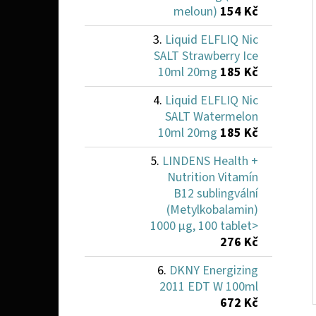
meloun)
154 Kč
Liquid ELFLIQ Nic
SALT Strawberry Ice
10ml 20mg
185 Kč
Liquid ELFLIQ Nic
SALT Watermelon
10ml 20mg
185 Kč
LINDENS Health +
Nutrition Vitamín
B12 sublingvální
(Metylkobalamin)
1000 µg, 100 tablet>
276 Kč
DKNY Energizing
2011 EDT W 100ml
672 Kč