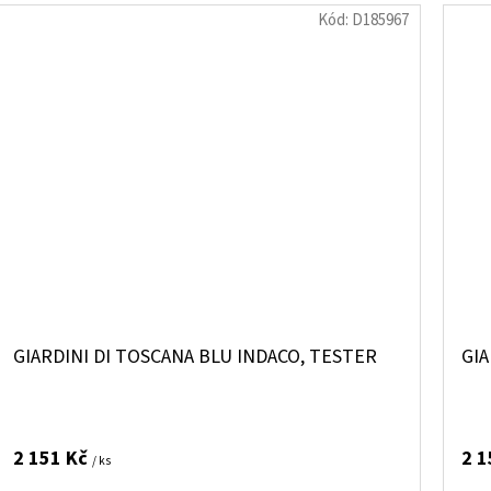
Kód:
D185967
GIARDINI DI TOSCANA BLU INDACO, TESTER
GIA
2 151 Kč
2 1
/ ks