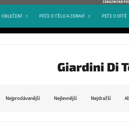
ZÁKAZNICKÁ PO
OBLEČENÍ
PÉČE O TĚLO A ZDRAVÍ
PÉČE O DÍTĚ
O POTŘEBUJETE NAJÍT?
HLEDAT
Giardini Di 
Ř
DOPORUČUJEME
A
Nejprodávanější
Nejlevnější
Nejdražší
A
Z
E
V
N