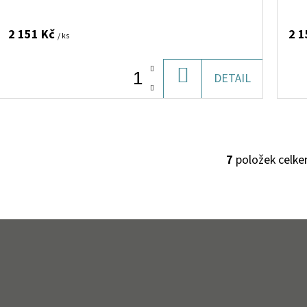
2 151 Kč
2 1
/ ks
DO
DETAIL
KOŠÍKU
7
položek celk
O
V
L
Á
D
A
C
Í