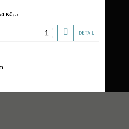
51 Kč
/ ks
DO
DETAIL
KOŠÍKU
em