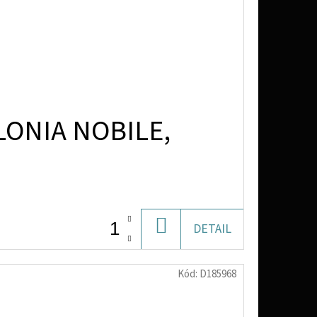
LONIA NOBILE,
DO
DETAIL
KOŠÍKU
Kód:
D185968