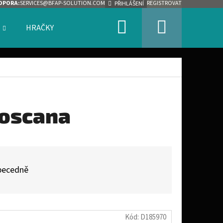
DPORA:
SERVICES@BFAP-SOLUTION.COM
REGISTROVAT
PŘIHLÁŠENÍ
Hledat
Nákupn
HRAČKY
ZNAČKY
košík
Toscana
becedně
Kód:
D185970
Následující