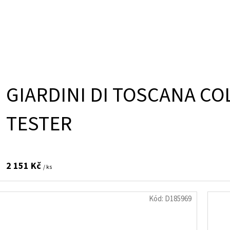
GIARDINI DI TOSCANA CO
TESTER
2 151 Kč
/ ks
Kód:
D185969