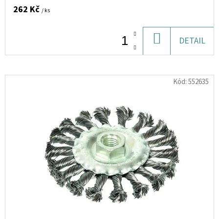
JÍDLU
262 Kč
–
/ ks
PŘÍRODNÍ
SIRUP
PRO
DO
DETAIL
DĚTI
(MALINOVÁ
KOŠÍKU
PŘÍCHUŤ),
125
ML>
Kód:
552635
317
Kč