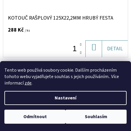
KOTOUČ RAŠPLOVÝ 125X22,2MM HRUBÝ FESTA
288 Kč
/ ks
DO
DETAIL
KOŠÍKU
Tento web používá soubory cookie. Dalším procházením
Kód:
556840
tohoto webu vyjadřujete souhlas s jejich používáním.. Více
informací
zde
.
Nastavení
Odmítnout
Souhlasím