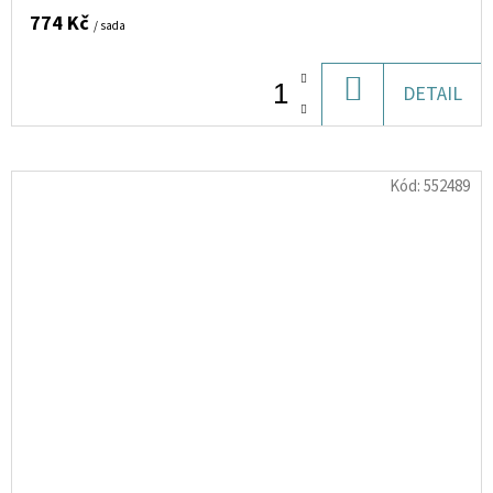
774 Kč
/ sada
DO
DETAIL
KOŠÍKU
Kód:
552489