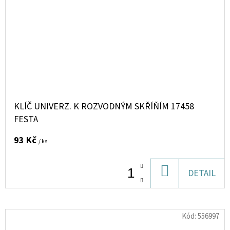
KLÍČ UNIVERZ. K ROZVODNÝM SKŘÍŇÍM 17458
FESTA
93 Kč
/ ks
DO
DETAIL
KOŠÍKU
Kód:
556997