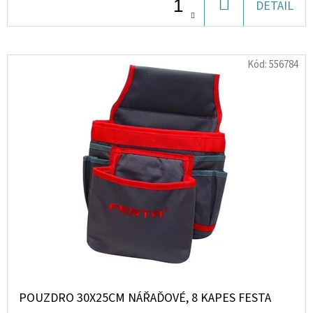
DO
DETAIL
KOŠÍKU
D
O
Kód:
556784
P
O
R
U
Č
U
J
E
M
E
PEDIAKID
CHUŤ
POUZDRO 30X25CM NÁŘAĎOVÉ, 8 KAPES FESTA
K