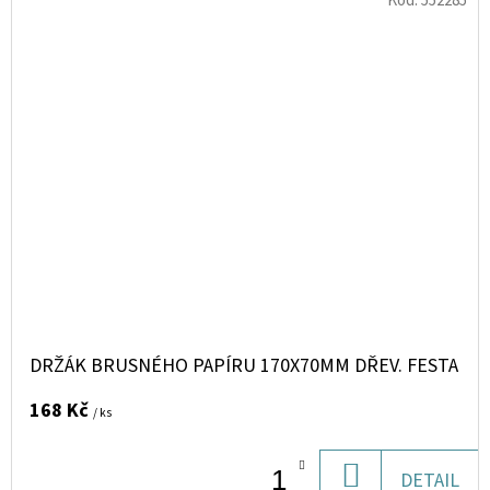
Kód:
552285
DRŽÁK BRUSNÉHO PAPÍRU 170X70MM DŘEV. FESTA
168 Kč
/ ks
DO
DETAIL