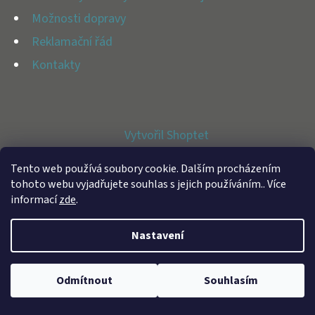
E
Možnosti dopravy
T
Reklamační řád
E
Kontakty
N
A
J
Vytvořil Shoptet
Í
Copyright 2026
BFAP STORE
. Všechna práva vyhrazena.
T
Tento web používá soubory cookie. Dalším procházením
tohoto webu vyjadřujete souhlas s jejich používáním.. Více
?
informací
zde
.
Nastavení
HLEDAT
Odmítnout
Souhlasím