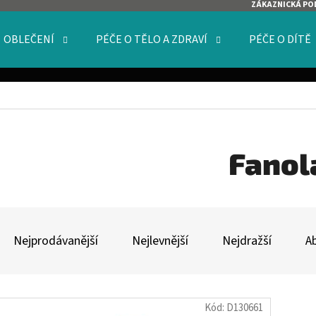
ZÁKAZNICKÁ PO
OBLEČENÍ
PÉČE O TĚLO A ZDRAVÍ
PÉČE O DÍTĚ
O POTŘEBUJETE NAJÍT?
HLEDAT
Fanol
Ř
DOPORUČUJEME
A
Nejprodávanější
Nejlevnější
Nejdražší
A
Z
E
V
N
Kód:
D130661