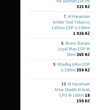
for women 100 ml
323 Kč
Al Haramain
Amber Oud Tobacco
Edition EDP U 100ml
1 026 Kč
Bruno Banani
Loyal Man EDP M
30ml
265 Kč
Khadlaj Infini EDP
U 100ml
350 Kč
Al Haramain
Attar Sheikh Al Arab
CPO M 100ml
18
150 Kč