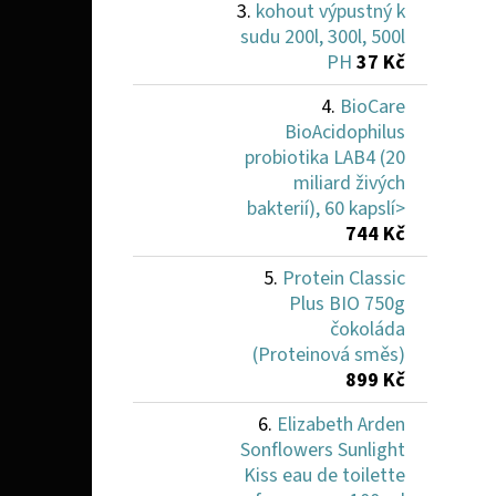
kohout výpustný k
sudu 200l, 300l, 500l
PH
37 Kč
BioCare
BioAcidophilus
probiotika LAB4 (20
miliard živých
bakterií), 60 kapslí>
744 Kč
Protein Classic
Plus BIO 750g
čokoláda
(Proteinová směs)
899 Kč
Elizabeth Arden
Sonflowers Sunlight
Kiss eau de toilette