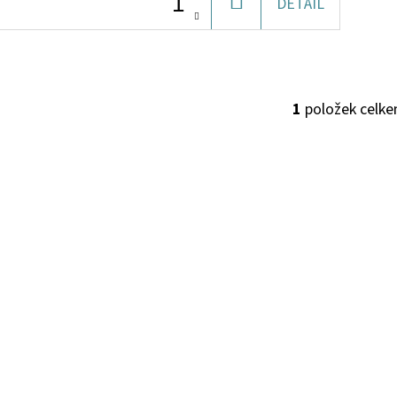
DO
DETAIL
KOŠÍKU
1
položek celk
O
V
L
Á
D
A
C
Í
P
R
V
K
Y