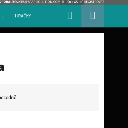
DPORA:
SERVICES@BFAP-SOLUTION.COM
REGISTROVAT
PŘIHLÁŠENÍ
Hledat
Nákupn
HRAČKY
ZNAČKY
košík
a
becedně
Následující