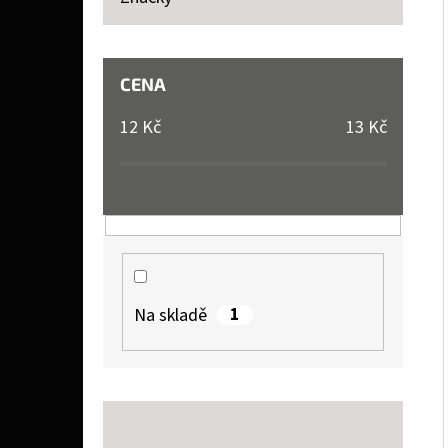
P
A
SOPHIE LA GIRAFE SOPHIE LA GIRAFE, TESTER
N
CENA
26 Kč
E
12
Kč
13
Kč
L
1
Na skladě