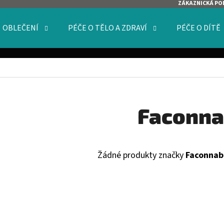
ZÁKAZNICKÁ PO
OBLEČENÍ
PÉČE O TĚLO A ZDRAVÍ
PÉČE O DÍTĚ
O POTŘEBUJETE NAJÍT?
HLEDAT
Faconna
DOPORUČUJEME
Žádné produkty značky
Faconnab