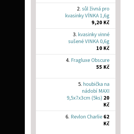
sůl živná pro
kvasinky VÍNKA 1,6g
9,20 Kč
kvasinky vinné
sušené VINKA 0,6g
10 Kč
Fragluxe Obscure
55 Kč
houbička na
nádobí MAXI
9,5x7x3cm (5ks)
20
Kč
Revlon Charlie
62
Kč