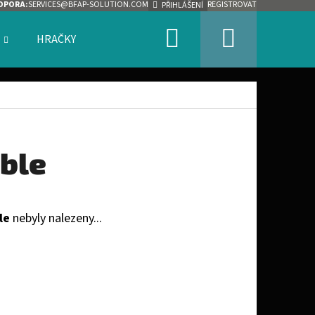
DPORA:
SERVICES@BFAP-SOLUTION.COM
REGISTROVAT
PŘIHLÁŠENÍ
Hledat
Nákupn
HRAČKY
ZNAČKY
košík
ble
le
nebyly nalezeny...
Následující