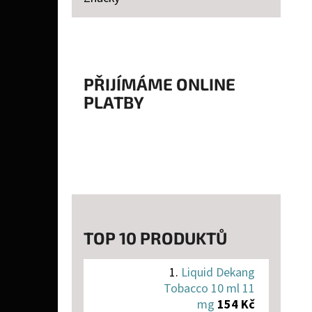
P
A
LIQUID DEKANG TOBACCO 10 ML 11 MG
N
154 Kč
E
PŘIJÍMÁME ONLINE
PLATBY
L
TOP 10 PRODUKTŮ
Liquid Dekang
Tobacco 10 ml 11
mg
154 Kč