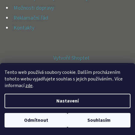
E
Možnosti dopravy
T
Reklamační řád
E
Kontakty
N
A
J
Vytvořil Shoptet
Í
Copyright 2026
BFAP STORE
. Všechna práva vyhrazena.
T
Tento web používá soubory cookie. Dalším procházením
tohoto webu vyjadřujete souhlas s jejich používáním.. Více
?
informací
zde
.
Nastavení
HLEDAT
Odmítnout
Souhlasím