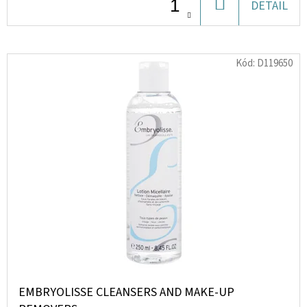
DO
DETAIL
KOŠÍKU
D
O
Kód:
D119650
P
O
R
U
Č
U
J
E
M
E
UTĚRKA
ULTRASAVÁ
EMBRYOLISSE CLEANSERS AND MAKE-UP
30X30CM