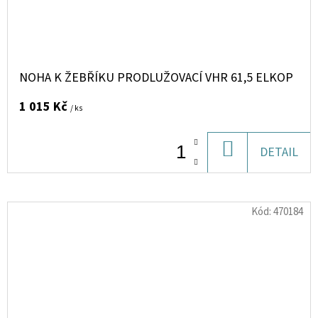
NOHA K ŽEBŘÍKU PRODLUŽOVACÍ VHR 61,5 ELKOP
1 015 Kč
/ ks
DO
DETAIL
KOŠÍKU
Kód:
470184