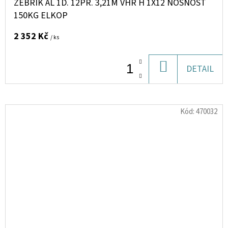
ŽEBŘÍK AL 1D. 12PŘ. 3,21M VHR H 1X12 NOSNOST
150KG ELKOP
2 352 Kč
/ ks
DO
DETAIL
KOŠÍKU
Kód:
470032