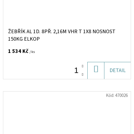
ŽEBŘÍK AL 1D. 8PŘ. 2,16M VHR T 1X8 NOSNOST
150KG ELKOP
1 534 Kč
/ ks
DO
DETAIL
KOŠÍKU
Kód:
470026