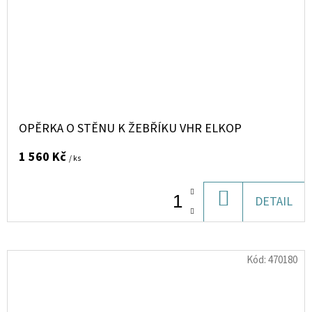
OPĚRKA O STĚNU K ŽEBŘÍKU VHR ELKOP
1 560 Kč
/ ks
DO
DETAIL
KOŠÍKU
Kód:
470180