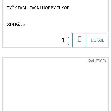
TYČ STABILIZAČNÍ HOBBY ELKOP
514 Kč
/ ks
DO
DETAIL
KOŠÍKU
Kód:
470023