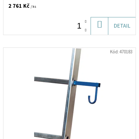
10
2 761 Kč
ML
/ ks
6
MG
DO
DETAIL
154
Kč
KOŠÍKU
Kód:
470183