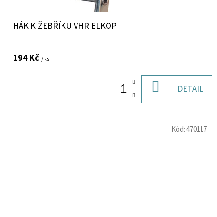
HÁK K ŽEBŘÍKU VHR ELKOP
194 Kč
/ ks
DO
DETAIL
KOŠÍKU
Kód:
470117