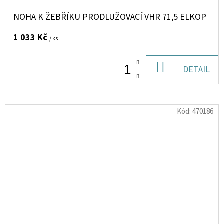
NOHA K ŽEBŘÍKU PRODLUŽOVACÍ VHR 71,5 ELKOP
1 033 Kč
/ ks
DO
DETAIL
KOŠÍKU
Kód:
470186