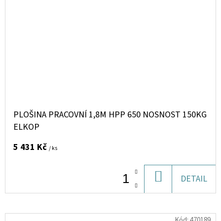
PLOŠINA PRACOVNÍ 1,8M HPP 650 NOSNOST 150KG
ELKOP
5 431 Kč
/ ks
DO
DETAIL
KOŠÍKU
Kód:
470189