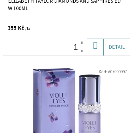
ELIZABETH TAYLOR DIAMONDS AND SAPHIRES EDT
MAN
EDP
W 100ML
M
30ML
265
355 Kč
/ ks
Kč
DO
DETAIL
KOŠÍKU
Kód:
V07000997