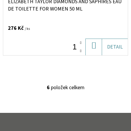
ELIZABETH TAYLOR DIAMONDS AND SAPHIRES EAU
DE TOILETTE FOR WOMEN 50 ML
276 Kč
/ ks
DO
DETAIL
KOŠÍKU
6
položek celkem
O
V
L
Á
Z
D
Á
A