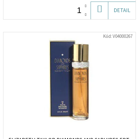
DO
DETAIL
D
KOŠÍKU
O
P
Kód:
V04000267
O
R
U
Č
U
J
E
M
E
BRUNO
BANANI
LOYAL