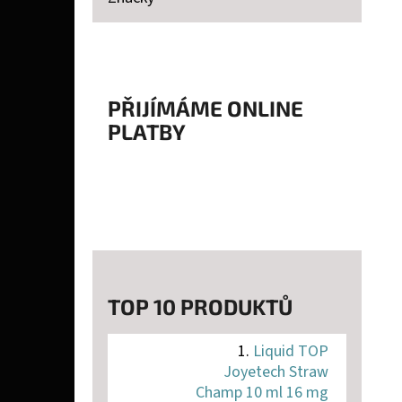
P
A
LIQUID TOP JOYETECH STRAW CHAMP 10 ML
N
16 MG
E
PŘIJÍMÁME ONLINE
159 Kč
PLATBY
L
TOP 10 PRODUKTŮ
Liquid TOP
Joyetech Straw
Champ 10 ml 16 mg