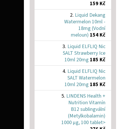
159 Kč
Liquid Dekang
Watermelon 10ml -
18mg (Vodní
meloun)
154 Kč
Liquid ELFLIQ Nic
SALT Strawberry Ice
10ml 20mg
185 Kč
Liquid ELFLIQ Nic
SALT Watermelon
10ml 20mg
185 Kč
LINDENS Health +
Nutrition Vitamín
B12 sublingvální
(Metylkobalamin)
1000 µg, 100 tablet>