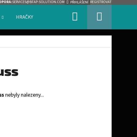
DPORA:
SERVICES@BFAP-SOLUTION.COM
REGISTROVAT
PŘIHLÁŠENÍ
Hledat
Nákupn
HRAČKY
ZNAČKY
košík
uss
ss
nebyly nalezeny...
Následující