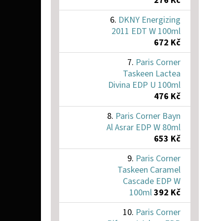
276 Kč
DKNY Energizing
2011 EDT W 100ml
672 Kč
Paris Corner
Taskeen Lactea
Divina EDP U 100ml
476 Kč
Paris Corner Bayn
Al Asrar EDP W 80ml
653 Kč
Paris Corner
Taskeen Caramel
Cascade EDP W
100ml
392 Kč
Paris Corner