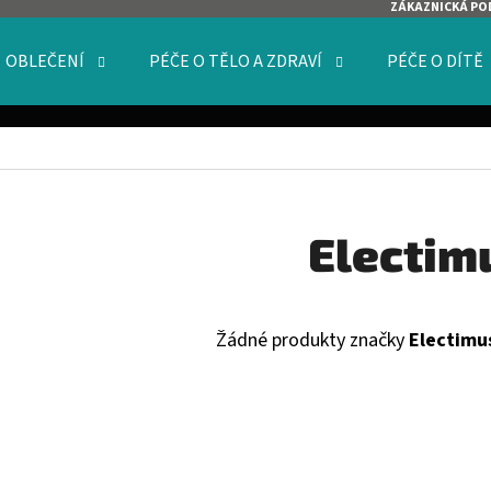
ZÁKAZNICKÁ PO
OBLEČENÍ
PÉČE O TĚLO A ZDRAVÍ
PÉČE O DÍTĚ
O POTŘEBUJETE NAJÍT?
HLEDAT
Electim
DOPORUČUJEME
Žádné produkty značky
Electimu