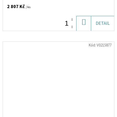
2 807 Kč
/ ks
DO
DETAIL
KOŠÍKU
Kód:
V0215877