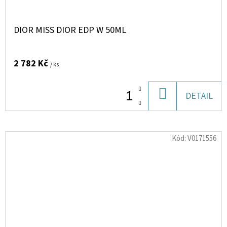
DIOR MISS DIOR EDP W 50ML
2 782 Kč
/ ks
DO
DETAIL
KOŠÍKU
Kód:
V0171556