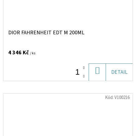
DIOR FAHRENHEIT EDT M 200ML
4 346 Kč
/ ks
DO
DETAIL
KOŠÍKU
Kód:
V100216