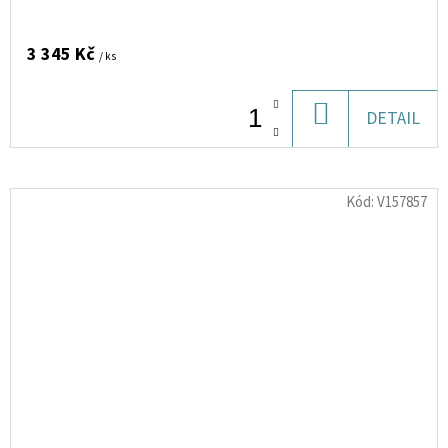
3 345 Kč
/ ks
DO
DETAIL
KOŠÍKU
Kód:
V157857