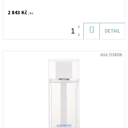
U
100ML
2 843 Kč
/ ks
350
Kč
DO
DETAIL
KOŠÍKU
Kód:
D34506