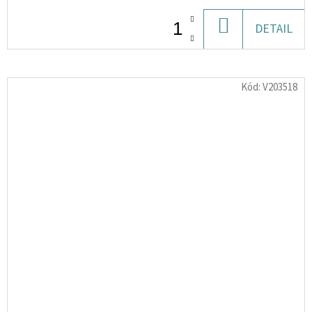
DO
DETAIL
KOŠÍKU
Kód:
V203518