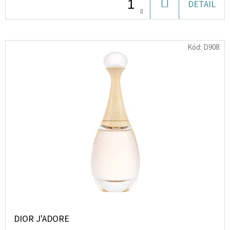
DO
DETAIL
KOŠÍKU
D
O
Kód:
D908
P
O
R
U
Č
U
J
E
M
E
KHADLAJ
INFINI
DIOR J'ADORE
EDP