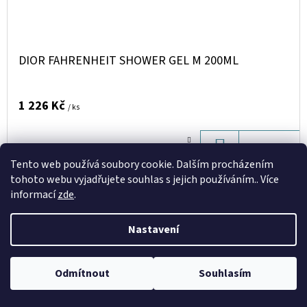
DIOR FAHRENHEIT SHOWER GEL M 200ML
1 226 Kč
/ ks
DO
DETAIL
Tento web používá soubory cookie. Dalším procházením
KOŠÍKU
tohoto webu vyjadřujete souhlas s jejich používáním.. Více
informací
zde
.
Kód:
D7918
Nastavení
Odmítnout
Souhlasím