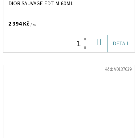
DIOR SAUVAGE EDT M 60ML
2 394 Kč
/ ks
DO
DETAIL
KOŠÍKU
Kód:
V0137639