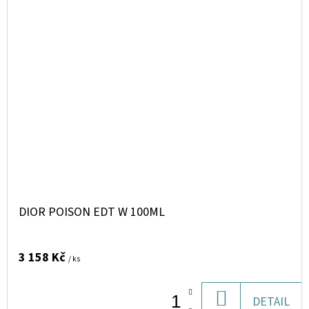
DIOR POISON EDT W 100ML
3 158 Kč
/ ks
DO
DETAIL