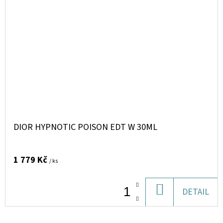
DIOR HYPNOTIC POISON EDT W 30ML
1 779 Kč
/ ks
DO
DETAIL
KOŠÍKU