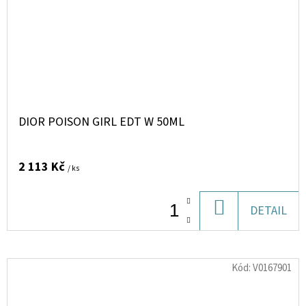
DIOR POISON GIRL EDT W 50ML
2 113 Kč
/ ks
DO
DETAIL
KOŠÍKU
Kód:
V0167901