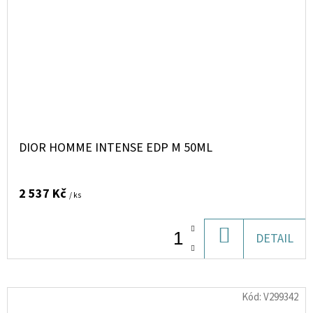
DIOR HOMME INTENSE EDP M 50ML
2 537 Kč
/ ks
DO
DETAIL
KOŠÍKU
Kód:
V299342