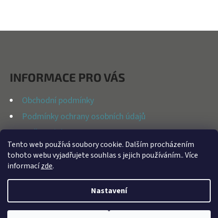
V
L
Á
Z
D
Á
A
P
C
INFORMACE PRO VÁS
Í
A
P
T
Obchodní podmínky
R
Í
Podmínky ochrany osobních údajů
V
K
Možnosti dopravy
Y
Tento web používá soubory cookie. Dalším procházením
Reklamační řád
tohoto webu vyjadřujete souhlas s jejich používáním.. Více
V
Kontakty
informací
zde
.
Ý
P
Nastavení
I
S
Vytvořil Shoptet