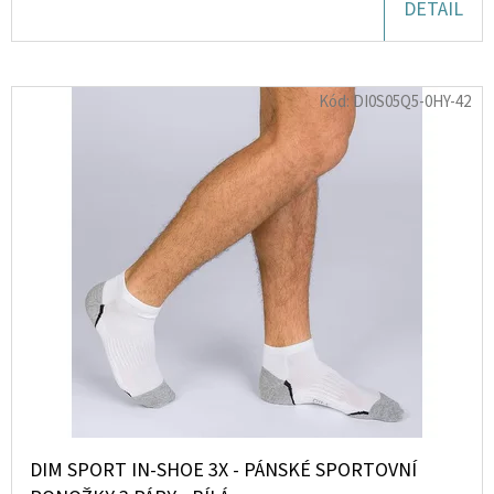
DETAIL
D
O
Kód:
DI0S05Q5-0HY-42
P
O
R
U
Č
U
J
E
M
E
FRAGLUXE
OBSCURE
DIM SPORT IN-SHOE 3X - PÁNSKÉ SPORTOVNÍ