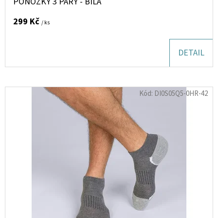
PONOŽKY 3 PÁRY - BÍLÁ
55
Kč
299 Kč
/ ks
DETAIL
Kód:
DI0S05Q5-0HR-42