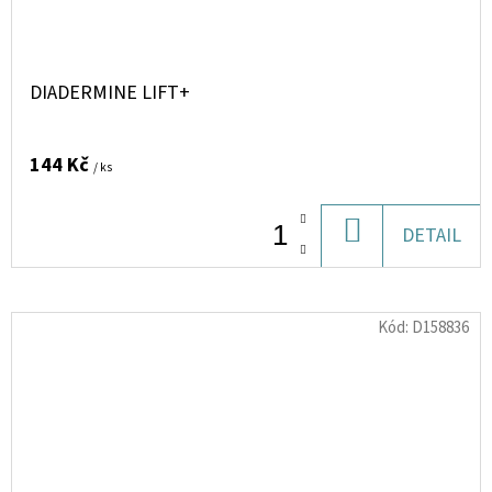
DIADERMINE LIFT+
144 Kč
/ ks
DO
DETAIL
KOŠÍKU
Kód:
D158836