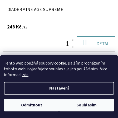
DIADERMINE AGE SUPREME
248 Kč
/ ks
DO
DETAIL
KOŠÍKU
Tento web používá soubory cookie. Dalším procházením
Kód:
D155368
tohoto webu vyjadřujete souhlas s jejich používáním.. Více
informací
zde
.
Nastavení
Odmítnout
Souhlasím