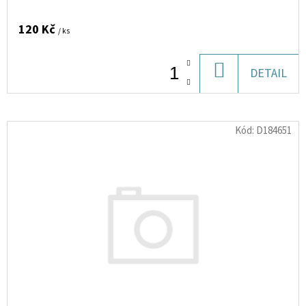
SALT
WATERMELON
10
120 Kč
/ ks
ML
10
MG
DO
DETAIL
185
KOŠÍKU
Kč
Kód:
D184651