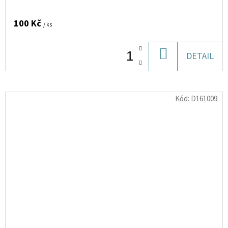
100 Kč
/ ks
DO
DETAIL
KOŠÍKU
Kód:
D161009