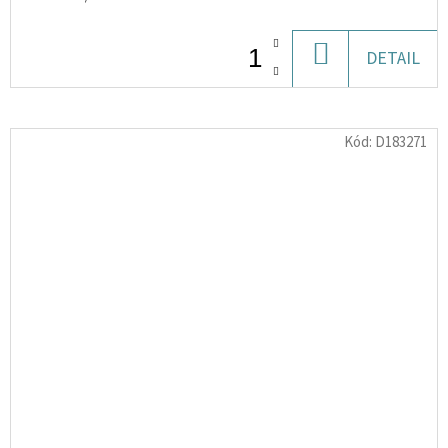
DO
DETAIL
KOŠÍKU
Kód:
D183271