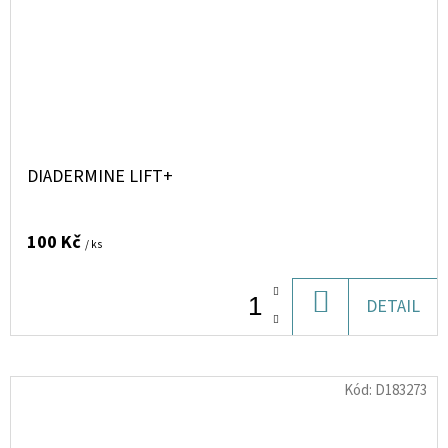
DIADERMINE LIFT+
100 Kč
/ ks
DO
DETAIL
KOŠÍKU
Kód:
D183273