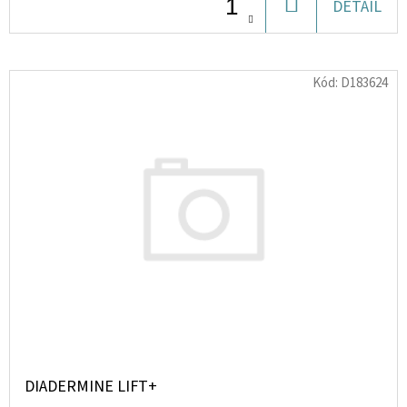
DO
DETAIL
KOŠÍKU
D
O
Kód:
D183624
P
O
R
U
Č
U
J
E
M
E
LIQUID
ELFLIQ
DIADERMINE LIFT+
NIC