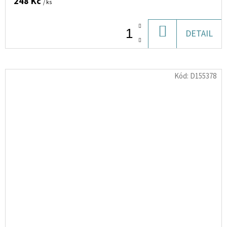
248 Kč
/ ks
DO
DETAIL
KOŠÍKU
Kód:
D155378