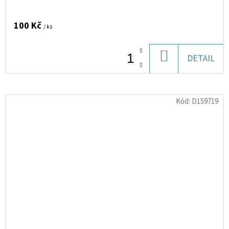
100 Kč
/ ks
DO
DETAIL
KOŠÍKU
Kód:
D159719