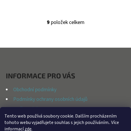
9
položek celkem
O
V
L
Á
Z
D
Á
A
P
C
INFORMACE PRO VÁS
Í
A
P
T
Obchodní podmínky
R
Í
Podmínky ochrany osobních údajů
V
K
Možnosti dopravy
Y
Tento web používá soubory cookie. Dalším procházením
Reklamační řád
tohoto webu vyjadřujete souhlas s jejich používáním.. Více
V
Kontakty
informací
zde
.