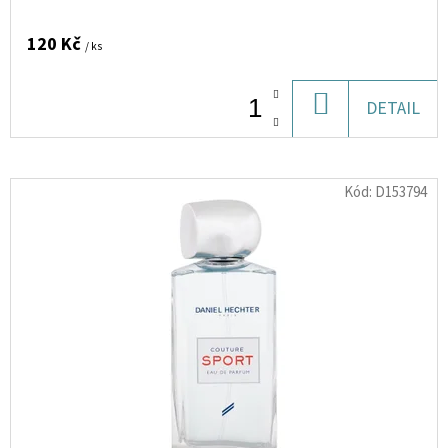
PVA
MIX
BAREV
120 Kč
/ ks
29
Kč
DO
DETAIL
KOŠÍKU
Kód:
D153794