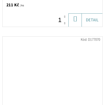
211 Kč
/ ks
DO
DETAIL
KOŠÍKU
Kód:
D177070