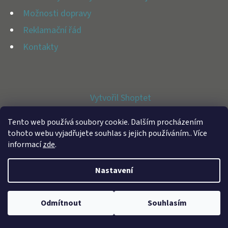
E
Možnosti dopravy
T
Reklamační řád
E
Kontakty
N
A
J
Vytvořil Shoptet
Í
Copyright 2026
BFAP STORE
. Všechna práva vyhrazena.
T
Tento web používá soubory cookie. Dalším procházením
tohoto webu vyjadřujete souhlas s jejich používáním.. Více
?
informací
zde
.
Nastavení
HLEDAT
Odmítnout
Souhlasím