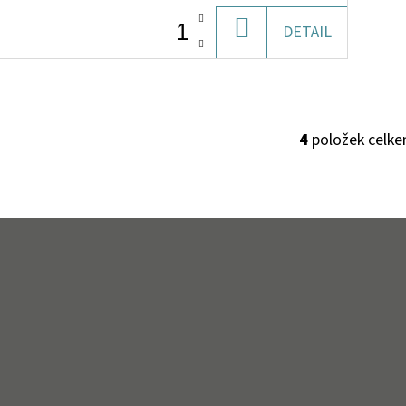
DO
DETAIL
KOŠÍKU
4
položek celk
O
V
L
Á
D
A
C
Í
P
R
V