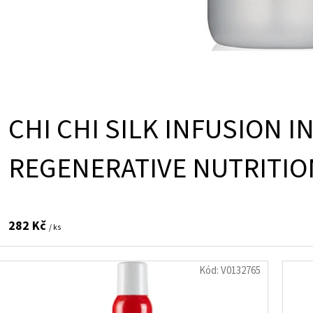
CHI CHI SILK INFUSION I
REGENERATIVE NUTRITION
282 Kč
/ ks
Kód:
V0132765