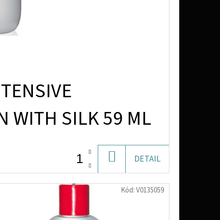
NTENSIVE
 WITH SILK 59 ML
DO
DETAIL
KOŠÍKU
Kód:
V0135059