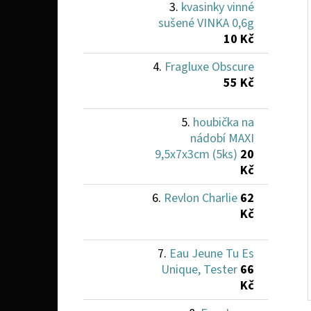
kvasinky vinné
sušené VINKA 0,6g
10 Kč
Fragluxe Obscure
55 Kč
houbička na
nádobí MAXI
9,5x7x3cm (5ks)
20
Kč
Revlon Charlie
62
Kč
Eau Jeune Tu Es
Unique, Tester
66
Kč