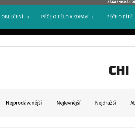
ZÁKAZNICKÁ PO
OBLEČENÍ
PÉČE O TĚLO A ZDRAVÍ
PÉČE O DÍTĚ
O POTŘEBUJETE NAJÍT?
HLEDAT
CHI
Ř
DOPORUČUJEME
A
Nejprodávanější
Nejlevnější
Nejdražší
A
Z
E
V
N