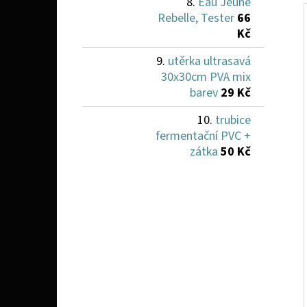
Eau Jeune
Rebelle, Tester
66
Kč
utěrka ultrasavá
30x30cm PVA mix
barev
29 Kč
trubice
fermentační PVC +
zátka
50 Kč