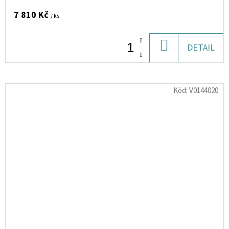
7 810 Kč
/ ks
DO
DETAIL
KOŠÍKU
Kód:
V0144020