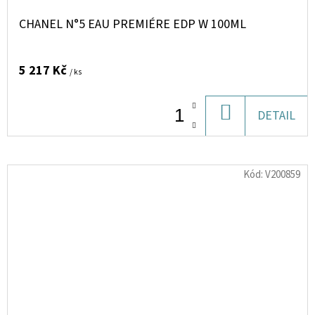
CHANEL N°5 EAU PREMIÉRE EDP W 100ML
5 217 Kč
/ ks
DO
DETAIL
KOŠÍKU
Kód:
V200859