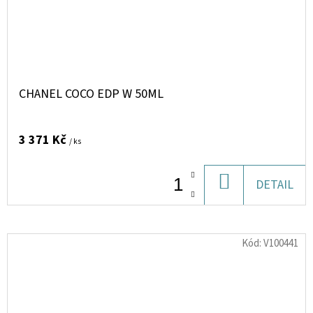
CHANEL COCO EDP W 50ML
3 371 Kč
/ ks
DO
DETAIL
KOŠÍKU
Kód:
V100441