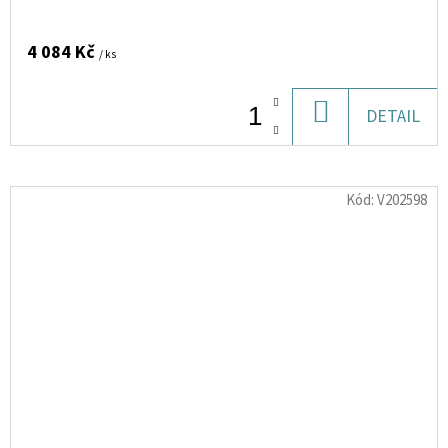
4 084 Kč
/ ks
DO
DETAIL
KOŠÍKU
Kód:
V202598