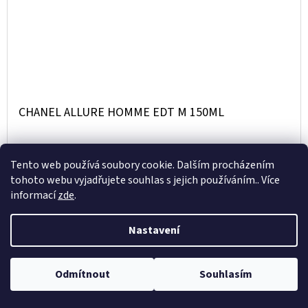
CHANEL ALLURE HOMME EDT M 150ML
4 344 Kč
/ ks
Tento web používá soubory cookie. Dalším procházením
tohoto webu vyjadřujete souhlas s jejich používáním.. Více
informací
zde
.
DO
DETAIL
KOŠÍKU
Nastavení
Kód:
V0132943
Odmítnout
Souhlasím