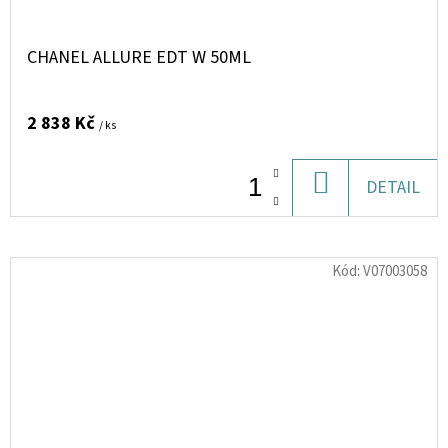
CHANEL ALLURE EDT W 50ML
2 838 Kč
/ ks
DO
DETAIL
KOŠÍKU
Kód:
V07003058