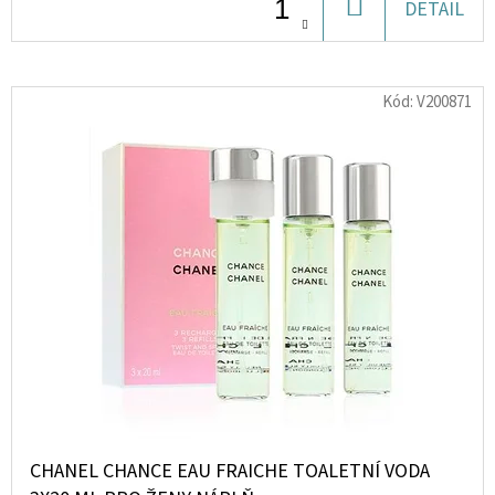
DO
DETAIL
KOŠÍKU
D
O
Kód:
V200871
P
O
R
U
Č
U
J
E
M
E
SOPHIE
LA
CHANEL CHANCE EAU FRAICHE TOALETNÍ VODA
GIRAFE