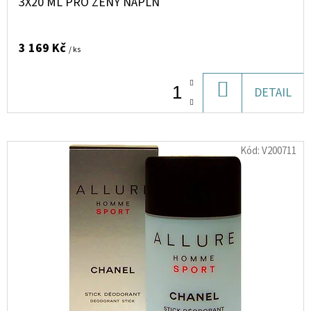
3X20 ML PRO ŽENY NÁPLŇ
SOPHIE
LA
GIRAFE,
TESTER
3 169 Kč
/ ks
26
Kč
DO
DETAIL
KOŠÍKU
Kód:
V200711