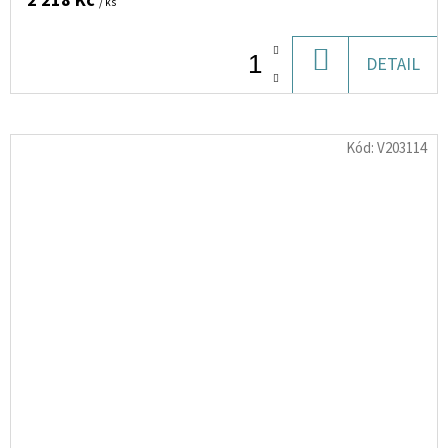
2 218 Kč
/ ks
DO
DETAIL
KOŠÍKU
Kód:
V203114