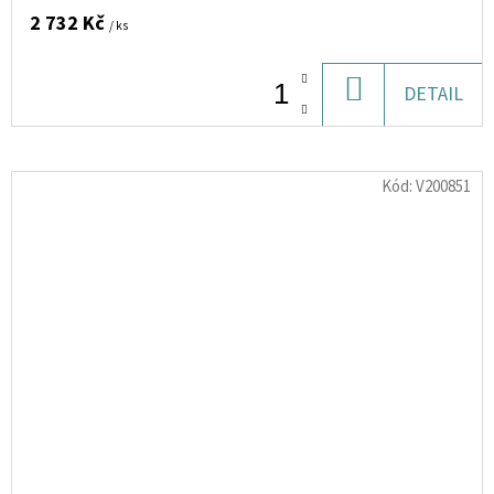
2 732 Kč
/ ks
DO
DETAIL
KOŠÍKU
Kód:
V200851