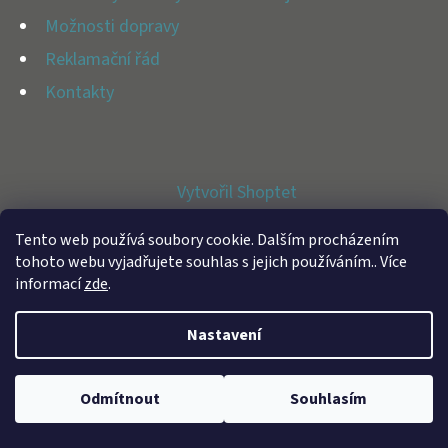
E
Možnosti dopravy
T
Reklamační řád
E
Kontakty
N
A
J
Vytvořil Shoptet
Í
Copyright 2026
BFAP STORE
. Všechna práva vyhrazena.
T
Tento web používá soubory cookie. Dalším procházením
tohoto webu vyjadřujete souhlas s jejich používáním.. Více
?
informací
zde
.
Nastavení
HLEDAT
Odmítnout
Souhlasím