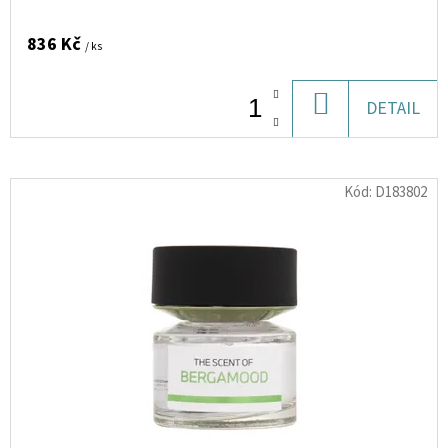
21
120X38CM
BA/PES,
836 Kč
/ ks
KOV
530
DO
DETAIL
Kč
KOŠÍKU
Kód:
D183802