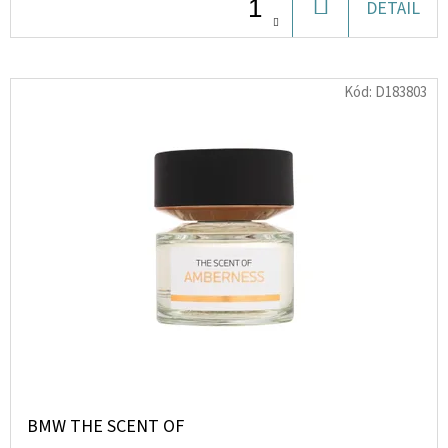
DO
DETAIL
KOŠÍKU
D
O
Kód:
D183803
P
O
R
U
Č
U
J
E
M
E
PRKNO
ŽEHLICÍ
BMW THE SCENT OF
AQUA