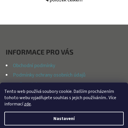
O
V
L
Á
Z
D
Á
A
P
C
INFORMACE PRO VÁS
Í
A
P
T
Obchodní podmínky
R
Í
Podmínky ochrany osobních údajů
V
K
Možnosti dopravy
Y
Tento web používá soubory cookie. Dalším procházením
Reklamační řád
tohoto webu vyjadřujete souhlas s jejich používáním.. Více
V
Kontakty
informací
zde
.
Ý
P
Nastavení
I