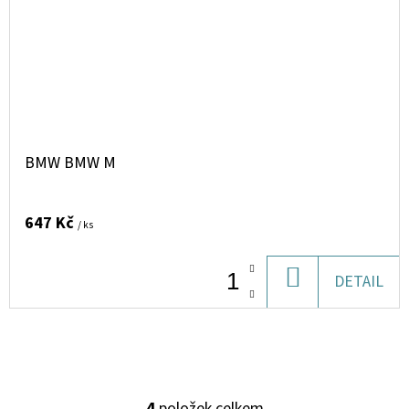
BMW BMW M
647 Kč
/ ks
DO
DETAIL
KOŠÍKU
4
položek celkem