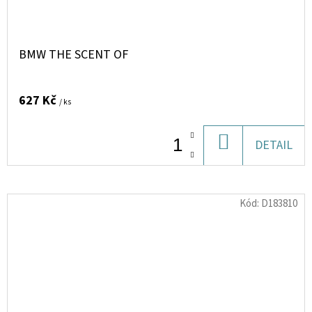
BMW THE SCENT OF
627 Kč
/ ks
DO
DETAIL
KOŠÍKU
Kód:
D183810