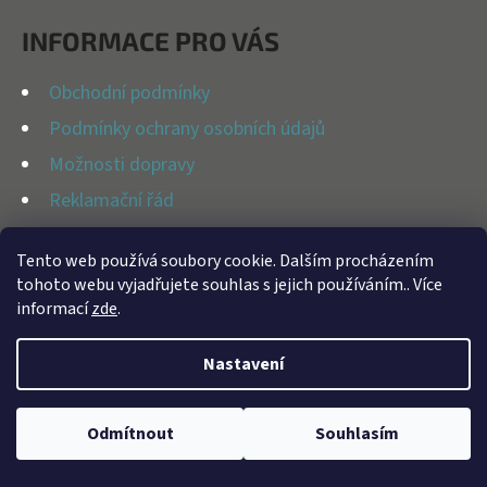
E
P
T
INFORMACE PRO VÁS
A
E
T
Obchodní podmínky
N
Í
Podmínky ochrany osobních údajů
A
Možnosti dopravy
J
Reklamační řád
Í
Kontakty
T
Tento web používá soubory cookie. Dalším procházením
tohoto webu vyjadřujete souhlas s jejich používáním.. Více
?
informací
zde
.
Vytvořil Shoptet
Nastavení
Copyright 2026
BFAP STORE
. Všechna práva vyhrazena.
HLEDAT
Odmítnout
Souhlasím