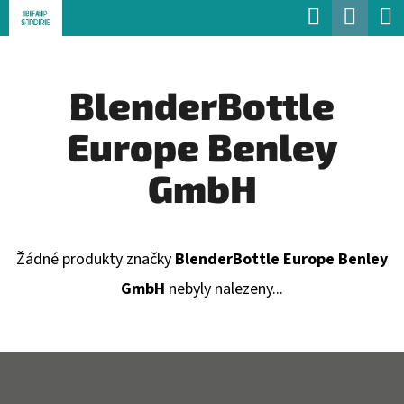
K
Hledat
Náku
Přejít
O
Zpět
Zpět
na
koší
Š
obsah
BlenderBottle
Í
C
K
Europe Benley
O
P
GmbH
O
T
Ř
Žádné produkty značky
BlenderBottle Europe Benley
E
GmbH
nebyly nalezeny...
B
U
Z
J
Á