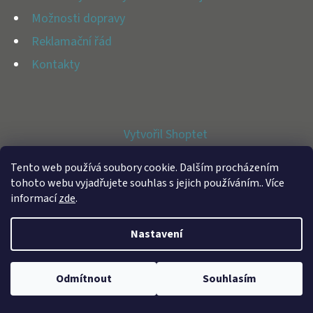
E
Možnosti dopravy
T
Reklamační řád
E
Kontakty
N
A
J
Vytvořil Shoptet
Í
Copyright 2026
BFAP STORE
. Všechna práva vyhrazena.
T
Tento web používá soubory cookie. Dalším procházením
tohoto webu vyjadřujete souhlas s jejich používáním.. Více
?
informací
zde
.
Nastavení
HLEDAT
Odmítnout
Souhlasím