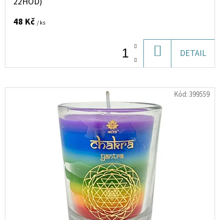
22HOD)
10
ML
11
48 Kč
/ ks
MG
154
DO
DETAIL
Kč
KOŠÍKU
Kód:
399559