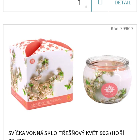
DO
DETAIL
KOŠÍKU
D
O
Kód:
399613
P
O
R
U
Č
U
J
E
M
E
LIQUID
DEKANG
SVÍČKA VONNÁ SKLO TŘEŠŇOVÝ KVĚT 90G (HOŘÍ
TOBACCO