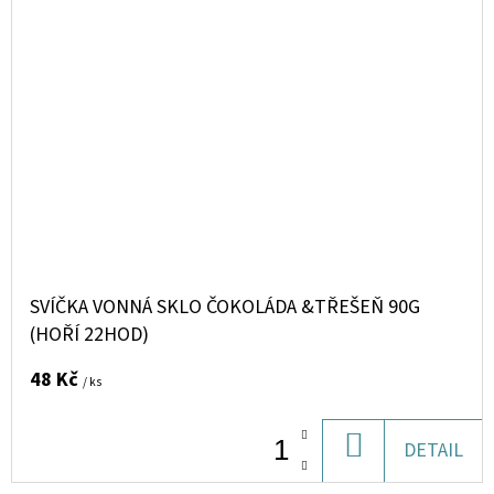
SVÍČKA VONNÁ SKLO ČOKOLÁDA &TŘEŠEŇ 90G
(HOŘÍ 22HOD)
48 Kč
/ ks
DO
DETAIL
KOŠÍKU