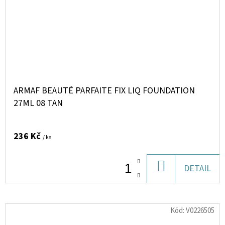
ARMAF BEAUTÉ PARFAITE FIX LIQ FOUNDATION
27ML 08 TAN
236 Kč
/ ks
DO
DETAIL
KOŠÍKU
Kód:
V0226505