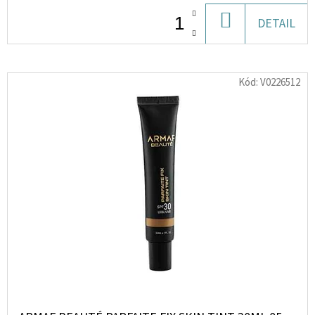
DO
DETAIL
D
KOŠÍKU
O
P
Kód:
V0226512
O
R
U
Č
U
J
E
M
E
PROTEIN
CLASSIC
PLUS