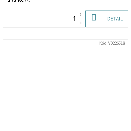
173 Kč
/ ks
DO
DETAIL
KOŠÍKU
Kód:
V0226518