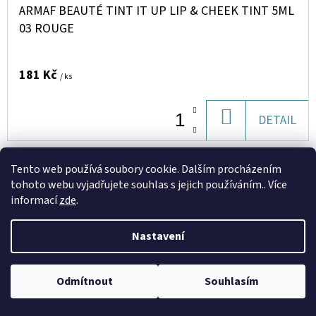
ARMAF BEAUTÉ TINT IT UP LIP & CHEEK TINT 5ML
03 ROUGE
181 Kč
/ ks
DO
DETAIL
KOŠÍKU
Tento web používá soubory cookie. Dalším procházením
Kód:
V0226478
tohoto webu vyjadřujete souhlas s jejich používáním.. Více
informací
zde
.
Nastavení
Odmítnout
Souhlasím