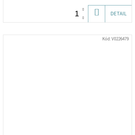
DO
DETAIL
KOŠÍKU
Kód:
V0226479