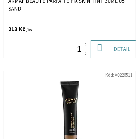
ARMAF BEAUTÉ PARFAITE FIX SKIN TINT 30ML 05
BIO
750G
SAND
ČOKOLÁDA
(PROTEINOVÁ
SMĚS)
213 Kč
/ ks
899
Kč
DO
DETAIL
KOŠÍKU
Kód:
V0226511