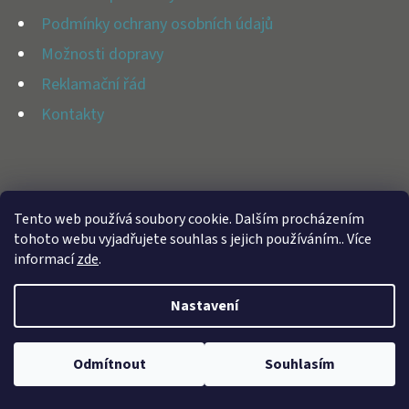
E
Í
Podmínky ochrany osobních údajů
T
Možnosti dopravy
E
Reklamační řád
N
Kontakty
A
J
Í
Vytvořil Shoptet
T
Tento web používá soubory cookie. Dalším procházením
Copyright 2026
BFAP STORE
. Všechna práva vyhrazena.
tohoto webu vyjadřujete souhlas s jejich používáním.. Více
?
informací
zde
.
Nastavení
HLEDAT
Odmítnout
Souhlasím