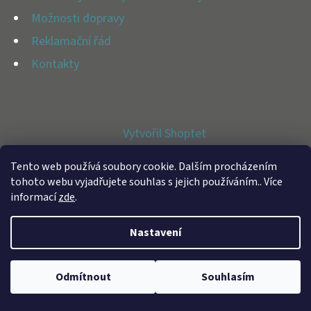
E
Možnosti dopravy
T
Reklamační řád
E
Kontakty
N
A
J
Vytvořil Shoptet
Í
Copyright 2026
BFAP STORE
. Všechna práva vyhrazena.
T
Tento web používá soubory cookie. Dalším procházením
tohoto webu vyjadřujete souhlas s jejich používáním.. Více
?
informací
zde
.
Nastavení
HLEDAT
Odmítnout
Souhlasím