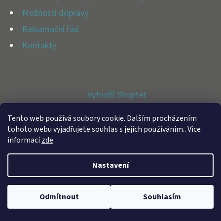
E
Možnosti dopravy
T
Reklamační řád
E
Kontakty
N
A
J
Vytvořil Shoptet
Í
Copyright 2026
BFAP STORE
. Všechna práva vyhrazena.
T
Tento web používá soubory cookie. Dalším procházením
tohoto webu vyjadřujete souhlas s jejich používáním.. Více
?
informací
zde
.
Nastavení
HLEDAT
Odmítnout
Souhlasím