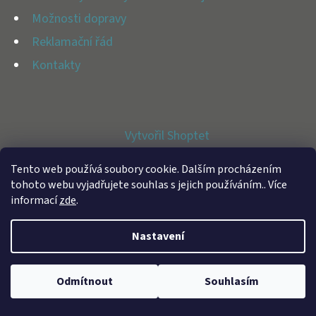
E
Možnosti dopravy
T
Reklamační řád
E
Kontakty
N
A
J
Vytvořil Shoptet
Í
Copyright 2026
BFAP STORE
. Všechna práva vyhrazena.
T
Tento web používá soubory cookie. Dalším procházením
tohoto webu vyjadřujete souhlas s jejich používáním.. Více
?
informací
zde
.
Nastavení
HLEDAT
Odmítnout
Souhlasím