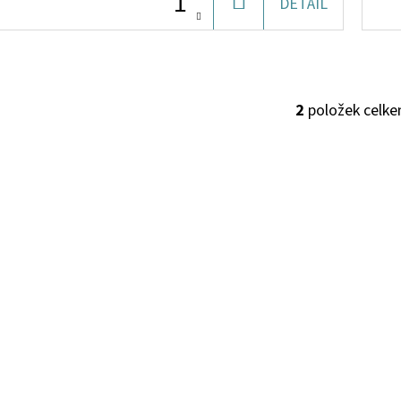
DO
DETAIL
KOŠÍKU
2
položek celk
O
V
L
Á
D
A
C
Í
P
R
V
K
Y