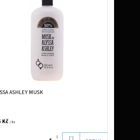
UŠENÉ VINKA 0,6G
YSSA ASHLEY MUSK
6 Kč
/ ks