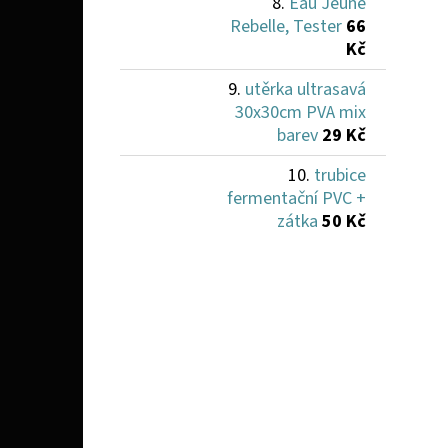
Eau Jeune
Rebelle, Tester
66
Kč
utěrka ultrasavá
30x30cm PVA mix
barev
29 Kč
trubice
fermentační PVC +
zátka
50 Kč