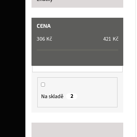
P
A
LIQUID DEKANG TOBACCO 10 ML 11 MG
N
CENA
154 Kč
E
306
Kč
421
Kč
L
2
Na skladě