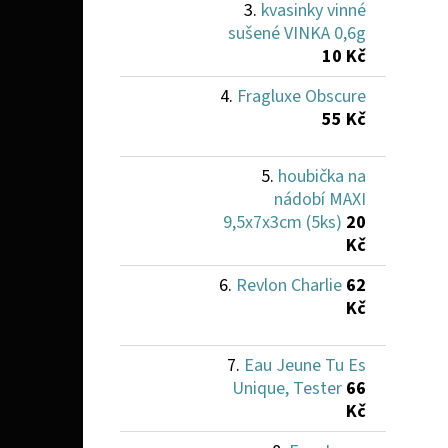
kvasinky vinné
sušené VINKA 0,6g
10 Kč
Fragluxe Obscure
55 Kč
houbička na
nádobí MAXI
9,5x7x3cm (5ks)
20
Kč
Revlon Charlie
62
Kč
Eau Jeune Tu Es
Unique, Tester
66
Kč