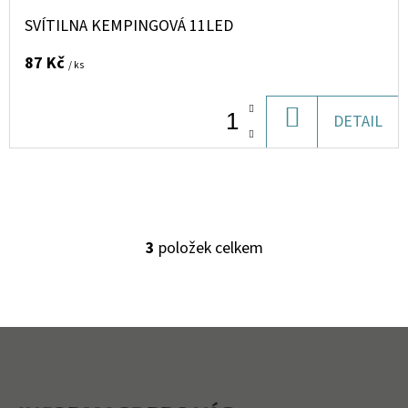
SVÍTILNA KEMPINGOVÁ 11LED
87 Kč
/ ks
DO
DETAIL
KOŠÍKU
3
položek celkem
O
V
L
Á
Z
D
Á
A
P
C