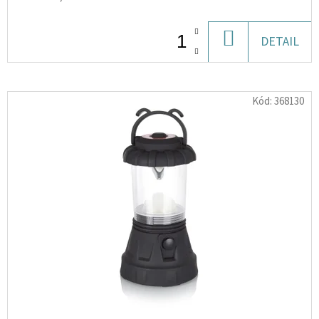
U
100ML
DO
DETAIL
350
Kč
KOŠÍKU
Kód:
368130