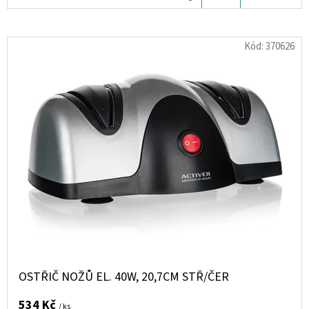
KOŠÍKU
D
Kód:
370626
O
P
O
R
U
Č
U
J
E
M
E
OSTŘIČ NOŽŮ EL. 40W, 20,7CM STŘ/ČER
KHADLAJ
INFINI
EDP
534 Kč
/ ks